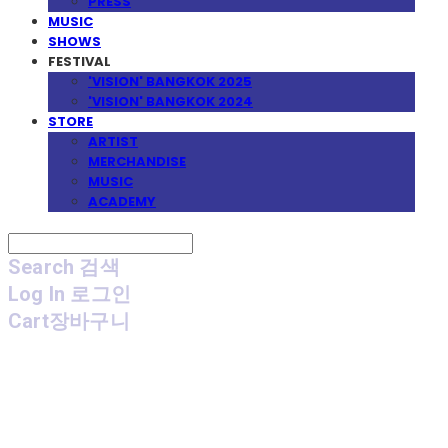
PRESS
MUSIC
SHOWS
FESTIVAL
'VISION' BANGKOK 2025
'VISION' BANGKOK 2024
STORE
ARTIST
MERCHANDISE
MUSIC
ACADEMY
Search
검색
Log In
로그인
Cart
장바구니