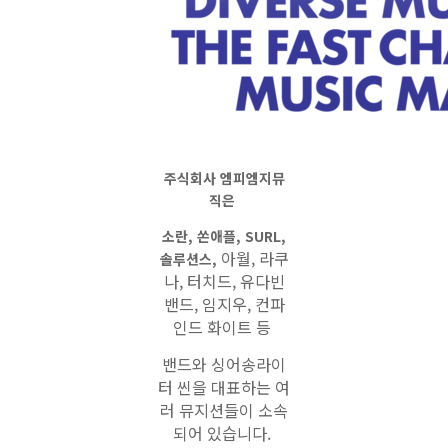
주식회사 엠피엠지뮤
직
은
소란, 쏜애플, SURL,
아월, 라쿠
솔루션스,
나,
터치드, 유다빈
밴드, 임지우, 컨파
인드 화이트 등
밴드와 싱어송라이
터 씬을
대표하는 여
러 뮤지션들이
소속
되어
있습니다.