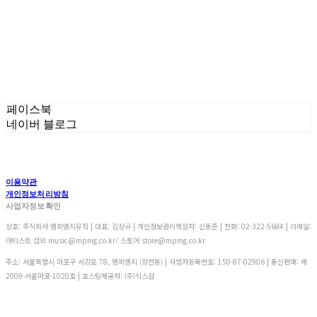
페이스북
네이버 블로그
이용약관
개인정보처리방침
사업자정보확인
상호: 주식회사 엠피엠지뮤직 | 대표: 김상규 | 개인정보관리책임자: 신동준 | 전화: 02-322-5684 | 이메일:
아티스트 섭외 music@mpmg.co.kr/ 스토어 store@mpmg.co.kr
주소: 서울특별시 마포구 서강로 78, 엠피엠지 (창전동) | 사업자등록번호:
150-87-02906
| 통신판매:
제
2009-서울마포-1020호
| 호스팅제공자: (주)식스샵