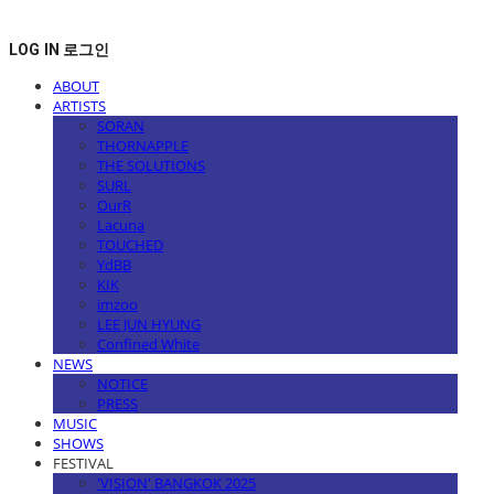
LOG IN
로그인
ABOUT
ARTISTS
SORAN
THORNAPPLE
THE SOLUTIONS
SURL
OurR
Lacuna
TOUCHED
YdBB
KIK
imzoo
LEE JUN HYUNG
Confined White
NEWS
NOTICE
PRESS
MUSIC
SHOWS
FESTIVAL
'VISION' BANGKOK 2025