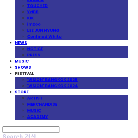
TOUCHED
YdBB
KIK
imzoo
LEE JUN HYUNG
Confined White
NEWS
NOTICE
PRESS
MUSIC
SHOWS
FESTIVAL
'VISION' BANGKOK 2025
'VISION' BANGKOK 2024
STORE
ARTIST
MERCHANDISE
MUSIC
ACADEMY
Search
검색