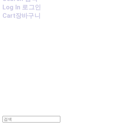
Log In
로그인
Cart
장바구니
MPMG MUSIC(엠피엠지뮤직)