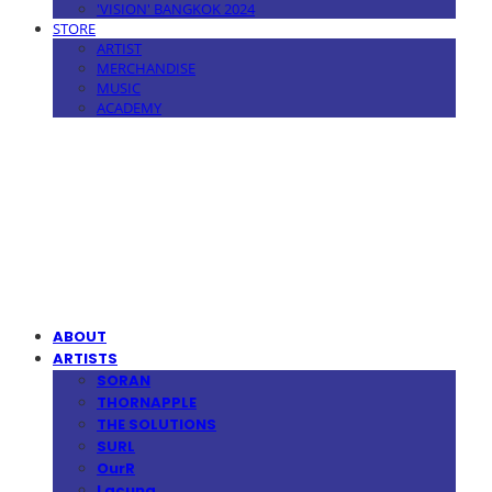
'VISION' BANGKOK 2024
STORE
ARTIST
MERCHANDISE
MUSIC
ACADEMY
MPMG MUSIC(엠피엠지뮤직)
ABOUT
ARTISTS
SORAN
THORNAPPLE
THE SOLUTIONS
SURL
OurR
Lacuna