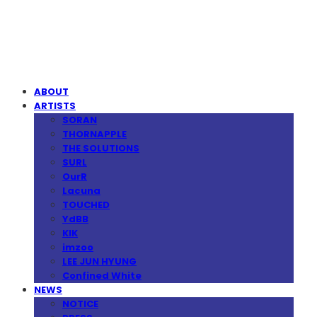
MPMG MUSIC(엠피엠지뮤직)
ABOUT
ARTISTS
SORAN
THORNAPPLE
THE SOLUTIONS
SURL
OurR
Lacuna
TOUCHED
YdBB
KIK
imzoo
LEE JUN HYUNG
Confined White
NEWS
NOTICE