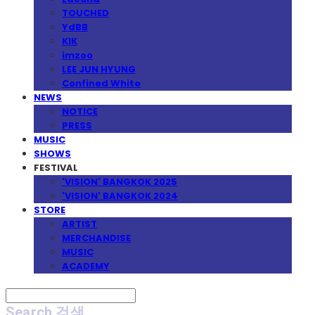
TOUCHED
YdBB
KIK
imzoo
LEE JUN HYUNG
Confined White
NEWS
NOTICE
PRESS
MUSIC
SHOWS
FESTIVAL
'VISION' BANGKOK 2025
'VISION' BANGKOK 2024
STORE
ARTIST
MERCHANDISE
MUSIC
ACADEMY
Search
검색