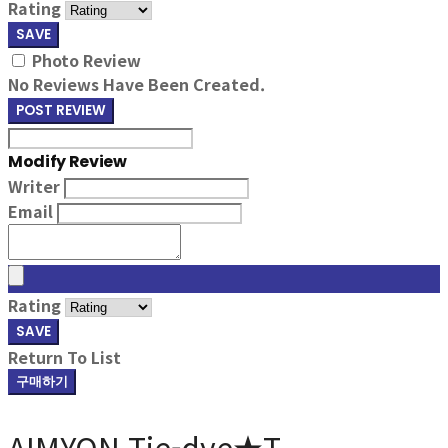
Rating
SAVE
Photo Review
No Reviews Have Been Created.
POST REVIEW
Modify Review
Writer
Email
Rating
SAVE
Return To List
구매하기
AIMYON Tie-dye★T