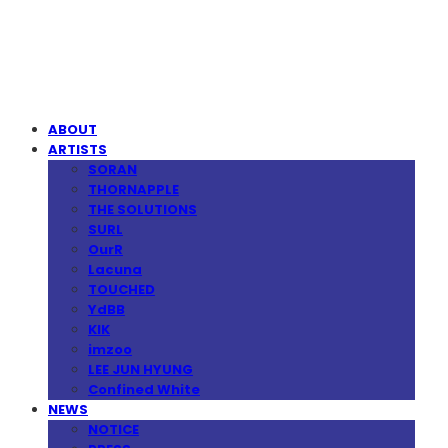
MPMG MUSIC(엠피엠지뮤직)
ABOUT
ARTISTS
SORAN
THORNAPPLE
THE SOLUTIONS
SURL
OurR
Lacuna
TOUCHED
YdBB
KIK
imzoo
LEE JUN HYUNG
Confined White
NEWS
NOTICE