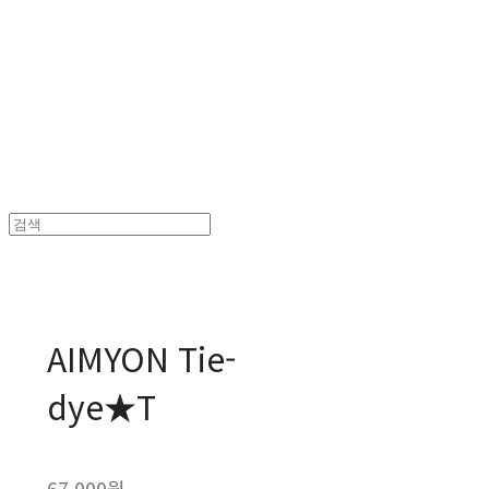
MPMG MUSIC(엠피엠지뮤직)
AIMYON Tie-
dye★T
67,000원