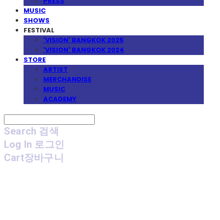
PRESS
MUSIC
SHOWS
FESTIVAL
'VISION' BANGKOK 2025
'VISION' BANGKOK 2024
STORE
ARTIST
MERCHANDISE
MUSIC
ACADEMY
Search
검색
Log In
로그인
Cart
장바구니