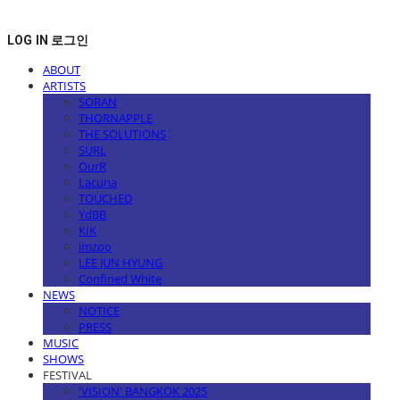
LOG IN
로그인
ABOUT
ARTISTS
SORAN
THORNAPPLE
THE SOLUTIONS
SURL
OurR
Lacuna
TOUCHED
YdBB
KIK
imzoo
LEE JUN HYUNG
Confined White
NEWS
NOTICE
PRESS
MUSIC
SHOWS
FESTIVAL
'VISION' BANGKOK 2025