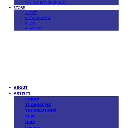
'VISION' BANGKOK 2024
STORE
ARTIST
MERCHANDISE
MUSIC
ACADEMY
MPMG MUSIC(엠피엠지뮤직)
ABOUT
ARTISTS
SORAN
THORNAPPLE
THE SOLUTIONS
SURL
OurR
Lacuna