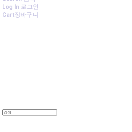
Log In
로그인
Cart
장바구니
MPMG MUSIC(엠피엠지뮤직)