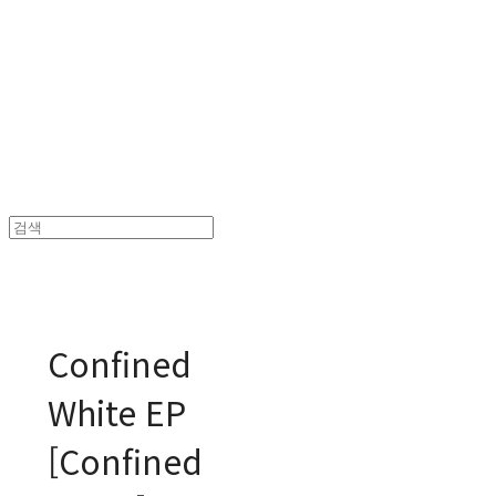
MPMG MUSIC(엠피엠지뮤직)
Confined
White EP
[Confined