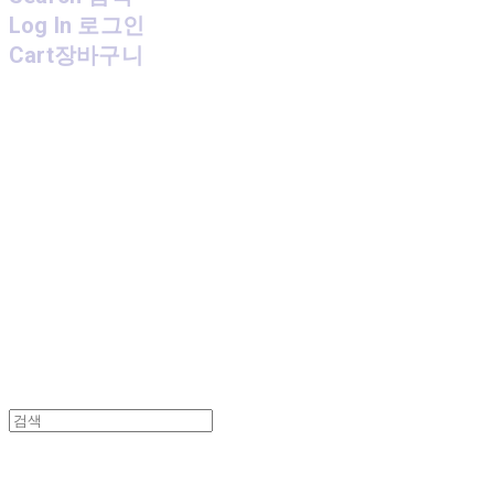
Log In
로그인
Cart
장바구니
MPMG MUSIC(엠피엠지뮤직)