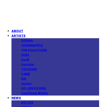
MPMG MUSIC(엠피엠지뮤직)
ABOUT
ARTISTS
SORAN
THORNAPPLE
THE SOLUTIONS
SURL
OurR
Lacuna
TOUCHED
YdBB
KIK
imzoo
LEE JUN HYUNG
Confined White
NEWS
NOTICE