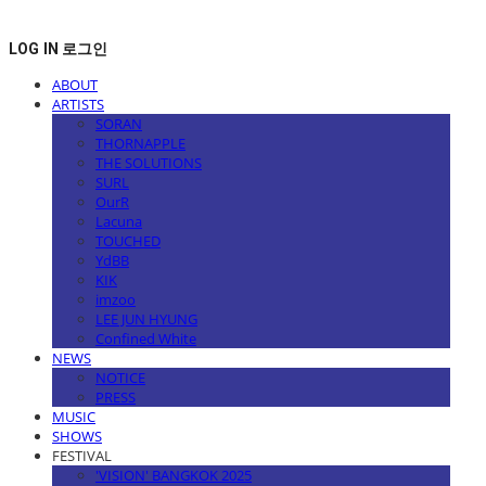
LOG IN
로그인
ABOUT
ARTISTS
SORAN
THORNAPPLE
THE SOLUTIONS
SURL
OurR
Lacuna
TOUCHED
YdBB
KIK
imzoo
LEE JUN HYUNG
Confined White
NEWS
NOTICE
PRESS
MUSIC
SHOWS
FESTIVAL
'VISION' BANGKOK 2025