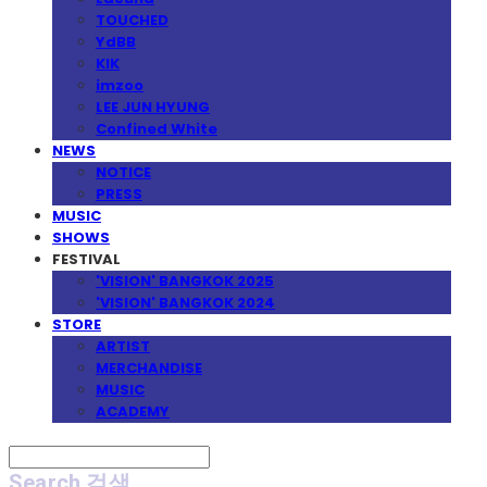
TOUCHED
YdBB
KIK
imzoo
LEE JUN HYUNG
Confined White
NEWS
NOTICE
PRESS
MUSIC
SHOWS
FESTIVAL
'VISION' BANGKOK 2025
'VISION' BANGKOK 2024
STORE
ARTIST
MERCHANDISE
MUSIC
ACADEMY
Search
검색