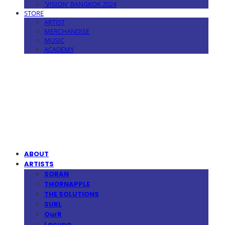
'VISION' BANGKOK 2024
STORE
ARTIST
MERCHANDISE
MUSIC
ACADEMY
MPMG MUSIC(엠피엠지뮤직)
ABOUT
ARTISTS
SORAN
THORNAPPLE
THE SOLUTIONS
SURL
OurR
Lacuna