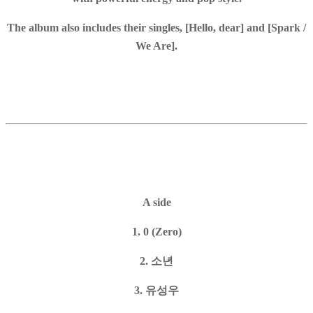
The album also includes their singles, [Hello, dear] and [Spark /
We Are].
A side
1.
0 (Zero)
2.
소년
3.
유성우