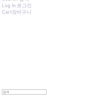
Log In
로그인
Cart
장바구니
MPMG MUSIC(엠피엠지뮤직)