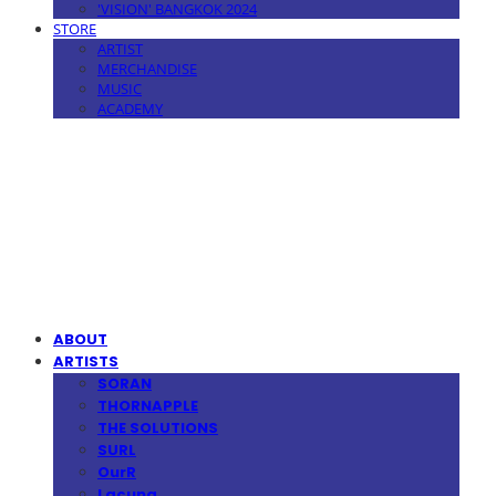
'VISION' BANGKOK 2024
STORE
ARTIST
MERCHANDISE
MUSIC
ACADEMY
MPMG MUSIC(엠피엠지뮤직)
ABOUT
ARTISTS
SORAN
THORNAPPLE
THE SOLUTIONS
SURL
OurR
Lacuna