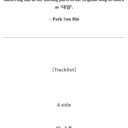
as ‘대양’.
– Park Sun Bin
[Tracklist]
A side
01. 소풍