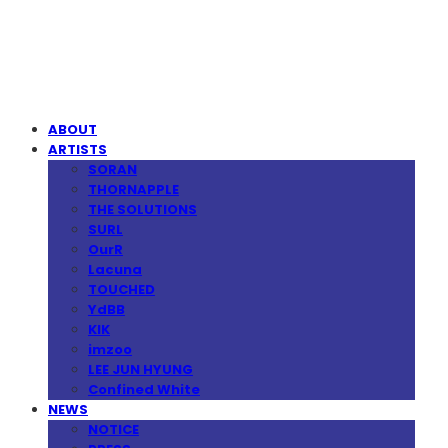
MPMG MUSIC(엠피엠지뮤직)
ABOUT
ARTISTS
SORAN
THORNAPPLE
THE SOLUTIONS
SURL
OurR
Lacuna
TOUCHED
YdBB
KIK
imzoo
LEE JUN HYUNG
Confined White
NEWS
NOTICE