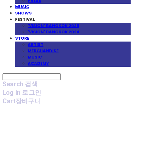
PRESS
MUSIC
SHOWS
FESTIVAL
'VISION' BANGKOK 2025
'VISION' BANGKOK 2024
STORE
ARTIST
MERCHANDISE
MUSIC
ACADEMY
Search
검색
Log In
로그인
Cart
장바구니