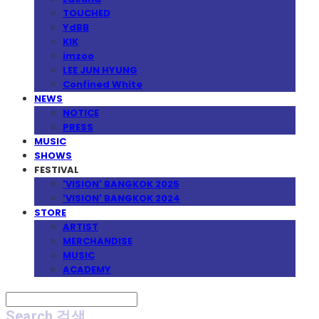
TOUCHED
YdBB
KIK
imzoo
LEE JUN HYUNG
Confined White
NEWS
NOTICE
PRESS
MUSIC
SHOWS
FESTIVAL
'VISION' BANGKOK 2025
'VISION' BANGKOK 2024
STORE
ARTIST
MERCHANDISE
MUSIC
ACADEMY
Search
검색