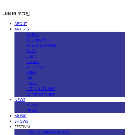
LOG IN
로그인
ABOUT
ARTISTS
SORAN
THORNAPPLE
THE SOLUTIONS
SURL
OurR
Lacuna
TOUCHED
YdBB
KIK
imzoo
LEE JUN HYUNG
Confined White
NEWS
NOTICE
PRESS
MUSIC
SHOWS
FESTIVAL
'VISION' BANGKOK 2025