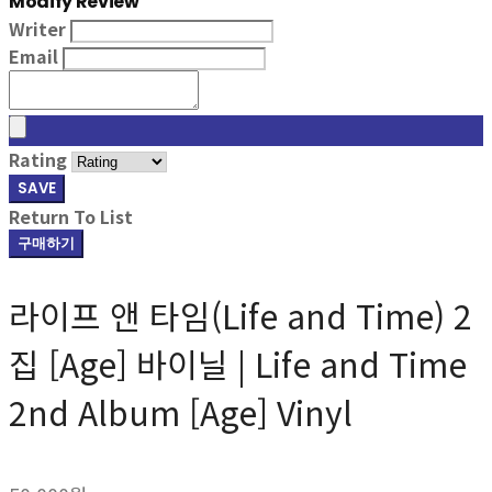
Modify Review
Writer
Email
Rating
SAVE
Return To List
구매하기
라이프 앤 타임(Life and Time) 2
집 [Age] 바이닐 | Life and Time
2nd Album [Age] Vinyl