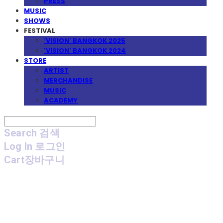
PRESS
MUSIC
SHOWS
FESTIVAL
'VISION' BANGKOK 2025
'VISION' BANGKOK 2024
STORE
ARTIST
MERCHANDISE
MUSIC
ACADEMY
Search
검색
Log In
로그인
Cart
장바구니