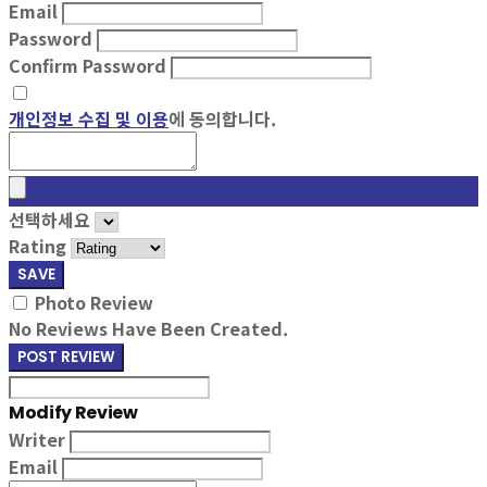
Email
Password
Confirm Password
개인정보 수집 및 이용
에 동의합니다.
선택하세요
Rating
SAVE
Photo Review
No Reviews Have Been Created.
POST REVIEW
Modify Review
Writer
Email