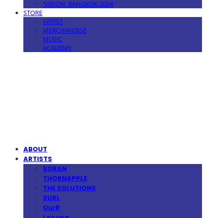
'VISION' BANGKOK 2024
STORE
ARTIST
MERCHANDISE
MUSIC
ACADEMY
MPMG MUSIC(엠피엠지뮤직)
ABOUT
ARTISTS
SORAN
THORNAPPLE
THE SOLUTIONS
SURL
OurR
Lacuna