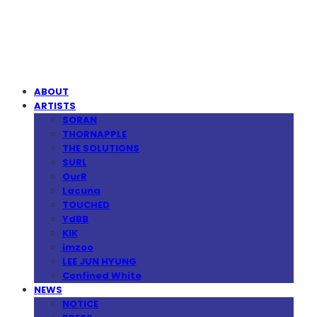
MPMG MUSIC(엠피엠지뮤직)
ABOUT
ARTISTS
SORAN
THORNAPPLE
THE SOLUTIONS
SURL
OurR
Lacuna
TOUCHED
YdBB
KIK
imzoo
LEE JUN HYUNG
Confined White
NEWS
NOTICE