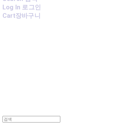
Log In
로그인
Cart
장바구니
MPMG MUSIC(엠피엠지뮤직)