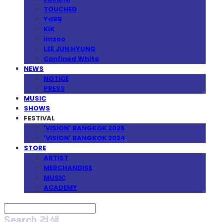
TOUCHED
YdBB
KIK
imzoo
LEE JUN HYUNG
Confined White
NEWS
NOTICE
PRESS
MUSIC
SHOWS
FESTIVAL
'VISION' BANGKOK 2025
'VISION' BANGKOK 2024
STORE
ARTIST
MERCHANDISE
MUSIC
ACADEMY
Search
검색