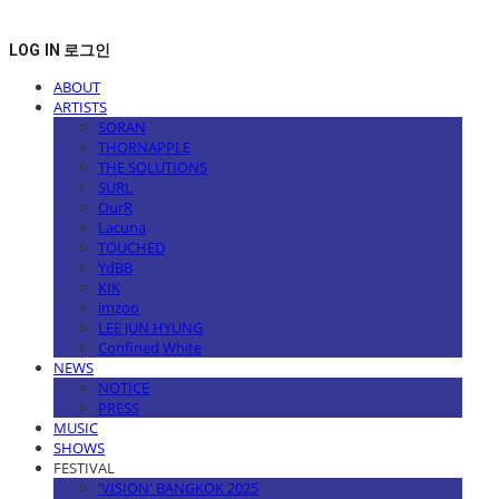
LOG IN
로그인
ABOUT
ARTISTS
SORAN
THORNAPPLE
THE SOLUTIONS
SURL
OurR
Lacuna
TOUCHED
YdBB
KIK
imzoo
LEE JUN HYUNG
Confined White
NEWS
NOTICE
PRESS
MUSIC
SHOWS
FESTIVAL
'VISION' BANGKOK 2025