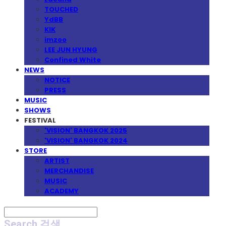
TOUCHED
YdBB
KIK
imzoo
LEE JUN HYUNG
Confined White
NEWS
NOTICE
PRESS
MUSIC
SHOWS
FESTIVAL
'VISION' BANGKOK 2025
'VISION' BANGKOK 2024
STORE
ARTIST
MERCHANDISE
MUSIC
ACADEMY
Search
검색