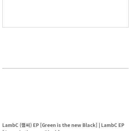
LambC (램씨) EP [Green is the new Black] | LambC EP