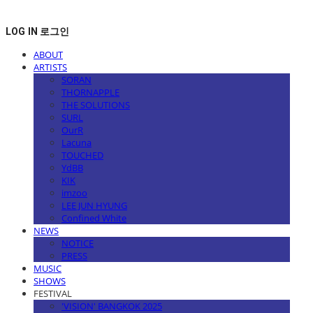
LOG IN
로그인
ABOUT
ARTISTS
SORAN
THORNAPPLE
THE SOLUTIONS
SURL
OurR
Lacuna
TOUCHED
YdBB
KIK
imzoo
LEE JUN HYUNG
Confined White
NEWS
NOTICE
PRESS
MUSIC
SHOWS
FESTIVAL
'VISION' BANGKOK 2025