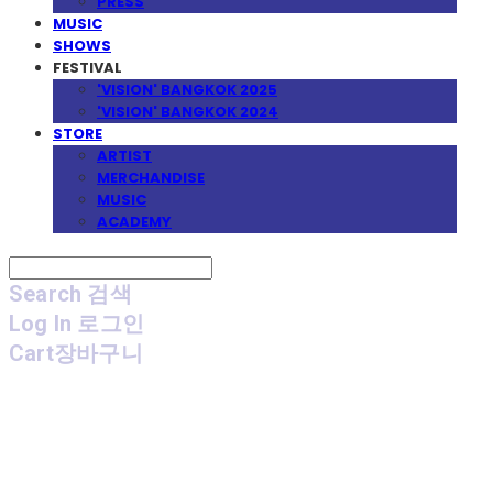
PRESS
MUSIC
SHOWS
FESTIVAL
'VISION' BANGKOK 2025
'VISION' BANGKOK 2024
STORE
ARTIST
MERCHANDISE
MUSIC
ACADEMY
Search
검색
Log In
로그인
Cart
장바구니