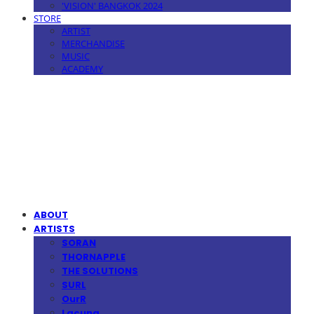
'VISION' BANGKOK 2024
STORE
ARTIST
MERCHANDISE
MUSIC
ACADEMY
MPMG MUSIC(엠피엠지뮤직)
ABOUT
ARTISTS
SORAN
THORNAPPLE
THE SOLUTIONS
SURL
OurR
Lacuna