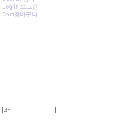
Log In
로그인
Cart
장바구니
MPMG MUSIC(엠피엠지뮤직)