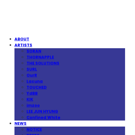
MPMG MUSIC(엠피엠지뮤직)
ABOUT
ARTISTS
SORAN
THORNAPPLE
THE SOLUTIONS
SURL
OurR
Lacuna
TOUCHED
YdBB
KIK
imzoo
LEE JUN HYUNG
Confined White
NEWS
NOTICE