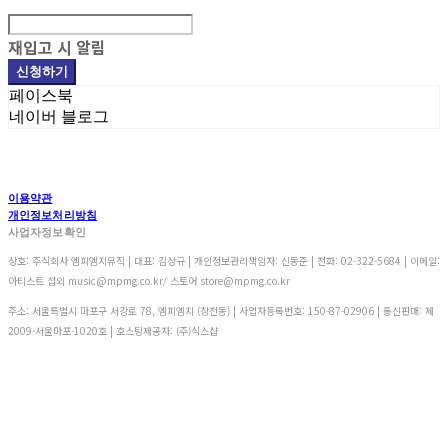
재입고 시 알림
신청하기
페이스북
네이버 블로그
이용약관
개인정보처리방침
사업자정보확인
상호: 주식회사 엠피엠지뮤직 | 대표: 김상규 | 개인정보관리책임자: 신동준 | 전화: 02-322-5684 | 이메일:
아티스트 섭외 music@mpmg.co.kr/ 스토어 store@mpmg.co.kr
주소: 서울특별시 마포구 서강로 78, 엠피엠지 (창전동) | 사업자등록번호:
150-87-02906
| 통신판매:
제
2009-서울마포-1020호
| 호스팅제공자: (주)식스샵