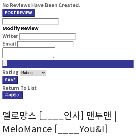
No Reviews Have Been Created.
POST REVIEW
Modify Review
Writer
Email
Rating
SAVE
Return To List
구매하기
멜로망스 [____인사] 맨투맨 |
MeloMance [____You&I]