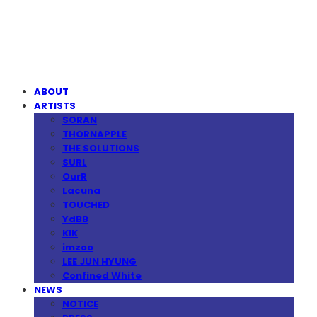
MPMG MUSIC(엠피엠지뮤직)
ABOUT
ARTISTS
SORAN
THORNAPPLE
THE SOLUTIONS
SURL
OurR
Lacuna
TOUCHED
YdBB
KIK
imzoo
LEE JUN HYUNG
Confined White
NEWS
NOTICE