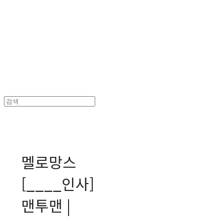
MPMG MUSIC(엠피엠지뮤직)
멜로망스
[____인사]
맨투맨 |