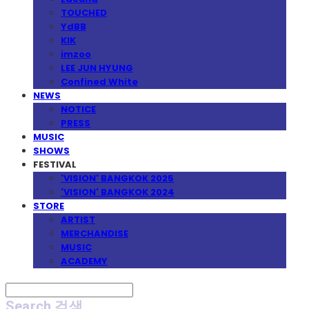
TOUCHED
YdBB
KIK
imzoo
LEE JUN HYUNG
Confined White
NEWS
NOTICE
PRESS
MUSIC
SHOWS
FESTIVAL
'VISION' BANGKOK 2025
'VISION' BANGKOK 2024
STORE
ARTIST
MERCHANDISE
MUSIC
ACADEMY
Search
검색