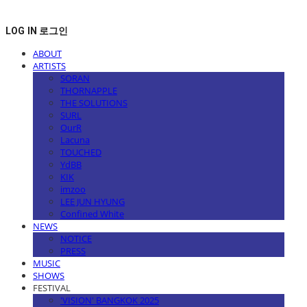
LOG IN
로그인
ABOUT
ARTISTS
SORAN
THORNAPPLE
THE SOLUTIONS
SURL
OurR
Lacuna
TOUCHED
YdBB
KIK
imzoo
LEE JUN HYUNG
Confined White
NEWS
NOTICE
PRESS
MUSIC
SHOWS
FESTIVAL
'VISION' BANGKOK 2025