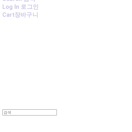
Log In
로그인
Cart
장바구니
MPMG MUSIC(엠피엠지뮤직)