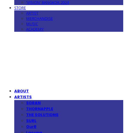
'VISION' BANGKOK 2024
STORE
ARTIST
MERCHANDISE
MUSIC
ACADEMY
MPMG MUSIC(엠피엠지뮤직)
ABOUT
ARTISTS
SORAN
THORNAPPLE
THE SOLUTIONS
SURL
OurR
Lacuna