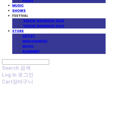
PRESS
MUSIC
SHOWS
FESTIVAL
'VISION' BANGKOK 2025
'VISION' BANGKOK 2024
STORE
ARTIST
MERCHANDISE
MUSIC
ACADEMY
Search
검색
Log In
로그인
Cart
장바구니