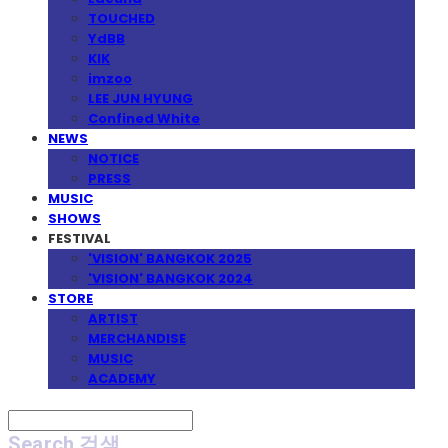
TOUCHED
YdBB
KIK
imzoo
LEE JUN HYUNG
Confined White
NEWS
NOTICE
PRESS
MUSIC
SHOWS
FESTIVAL
'VISION' BANGKOK 2025
'VISION' BANGKOK 2024
STORE
ARTIST
MERCHANDISE
MUSIC
ACADEMY
Search
검색