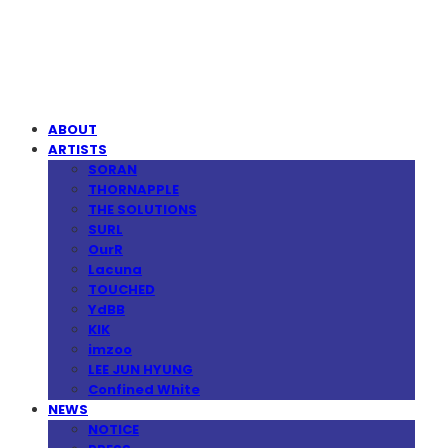
MPMG MUSIC(엠피엠지뮤직)
ABOUT
ARTISTS
SORAN
THORNAPPLE
THE SOLUTIONS
SURL
OurR
Lacuna
TOUCHED
YdBB
KIK
imzoo
LEE JUN HYUNG
Confined White
NEWS
NOTICE