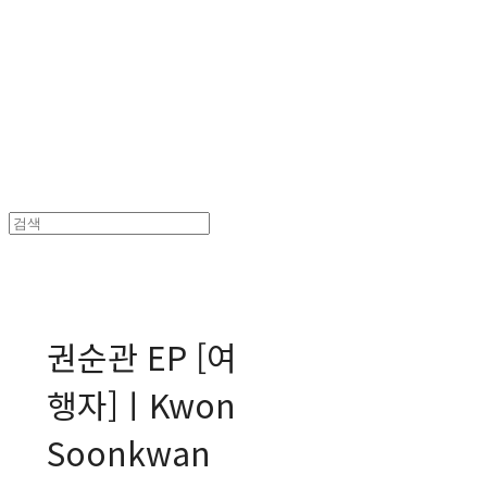
MPMG MUSIC(엠피엠지뮤직)
권순관 EP [여
행자]ㅣKwon
Soonkwan