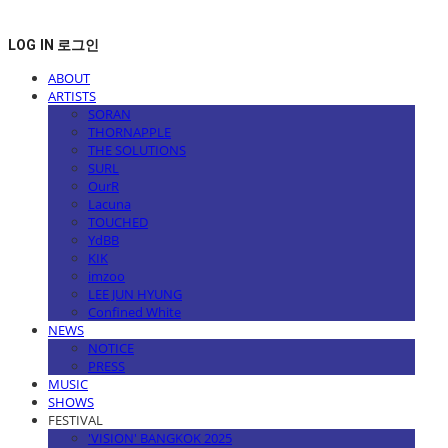
LOG IN
로그인
ABOUT
ARTISTS
SORAN
THORNAPPLE
THE SOLUTIONS
SURL
OurR
Lacuna
TOUCHED
YdBB
KIK
imzoo
LEE JUN HYUNG
Confined White
NEWS
NOTICE
PRESS
MUSIC
SHOWS
FESTIVAL
'VISION' BANGKOK 2025