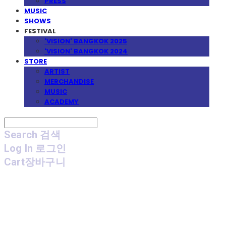
PRESS
MUSIC
SHOWS
FESTIVAL
'VISION' BANGKOK 2025
'VISION' BANGKOK 2024
STORE
ARTIST
MERCHANDISE
MUSIC
ACADEMY
Search
검색
Log In
로그인
Cart
장바구니