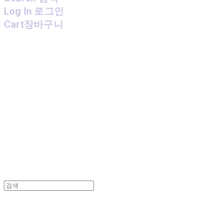
Log In
로그인
Cart
장바구니
MPMG MUSIC(엠피엠지뮤직)