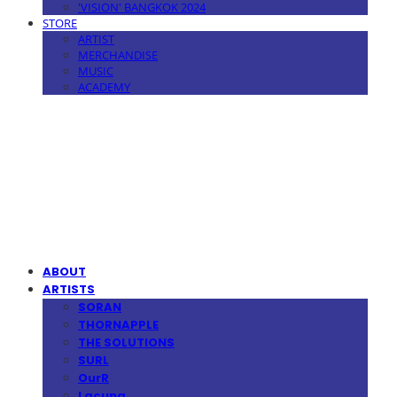
'VISION' BANGKOK 2024
STORE
ARTIST
MERCHANDISE
MUSIC
ACADEMY
MPMG MUSIC(엠피엠지뮤직)
ABOUT
ARTISTS
SORAN
THORNAPPLE
THE SOLUTIONS
SURL
OurR
Lacuna