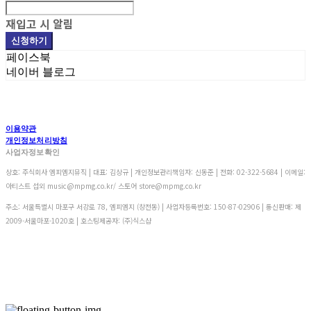
재입고 시 알림
신청하기
페이스북
네이버 블로그
이용약관
개인정보처리방침
사업자정보확인
상호: 주식회사 엠피엠지뮤직 | 대표: 김상규 | 개인정보관리책임자: 신동준 | 전화: 02-322-5684 | 이메일:
아티스트 섭외 music@mpmg.co.kr/ 스토어 store@mpmg.co.kr
주소: 서울특별시 마포구 서강로 78, 엠피엠지 (창전동) | 사업자등록번호:
150-87-02906
| 통신판매:
제
2009-서울마포-1020호
| 호스팅제공자: (주)식스샵