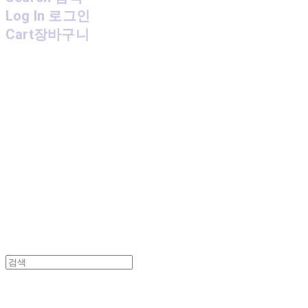
Log In
로그인
Cart
장바구니
MPMG MUSIC(엠피엠지뮤직)