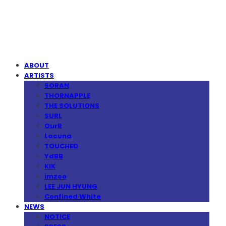
MPMG MUSIC(엠피엠지뮤직)
ABOUT
ARTISTS
SORAN
THORNAPPLE
THE SOLUTIONS
SURL
OurR
Lacuna
TOUCHED
YdBB
KIK
imzoo
LEE JUN HYUNG
Confined White
NEWS
NOTICE