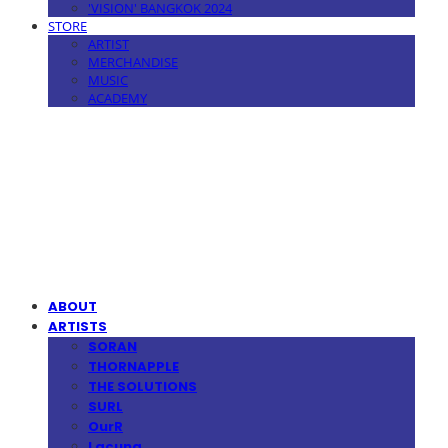
'VISION' BANGKOK 2024
STORE
ARTIST
MERCHANDISE
MUSIC
ACADEMY
MPMG MUSIC(엠피엠지뮤직)
ABOUT
ARTISTS
SORAN
THORNAPPLE
THE SOLUTIONS
SURL
OurR
Lacuna