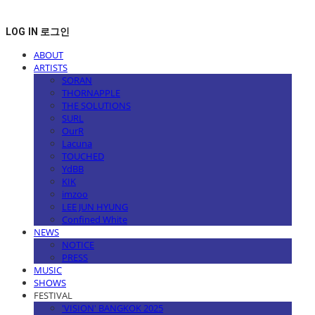
LOG IN
로그인
ABOUT
ARTISTS
SORAN
THORNAPPLE
THE SOLUTIONS
SURL
OurR
Lacuna
TOUCHED
YdBB
KIK
imzoo
LEE JUN HYUNG
Confined White
NEWS
NOTICE
PRESS
MUSIC
SHOWS
FESTIVAL
'VISION' BANGKOK 2025