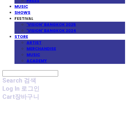
PRESS
MUSIC
SHOWS
FESTIVAL
'VISION' BANGKOK 2025
'VISION' BANGKOK 2024
STORE
ARTIST
MERCHANDISE
MUSIC
ACADEMY
Search
검색
Log In
로그인
Cart
장바구니