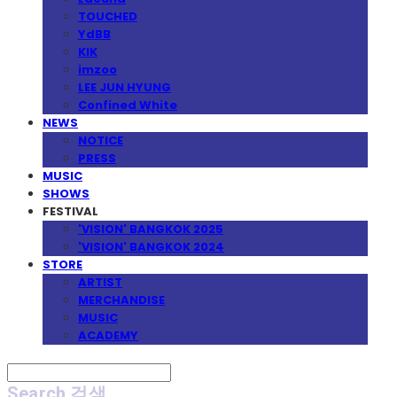
TOUCHED
YdBB
KIK
imzoo
LEE JUN HYUNG
Confined White
NEWS
NOTICE
PRESS
MUSIC
SHOWS
FESTIVAL
'VISION' BANGKOK 2025
'VISION' BANGKOK 2024
STORE
ARTIST
MERCHANDISE
MUSIC
ACADEMY
Search
검색