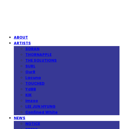
MPMG MUSIC(엠피엠지뮤직)
ABOUT
ARTISTS
SORAN
THORNAPPLE
THE SOLUTIONS
SURL
OurR
Lacuna
TOUCHED
YdBB
KIK
imzoo
LEE JUN HYUNG
Confined White
NEWS
NOTICE