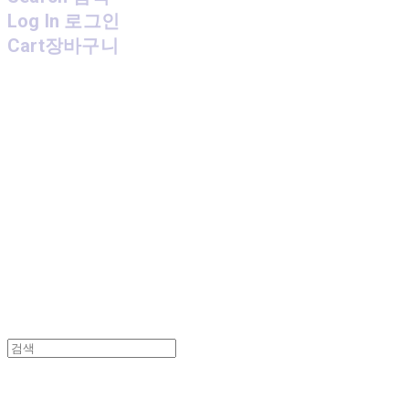
Log In
로그인
Cart
장바구니
MPMG MUSIC(엠피엠지뮤직)