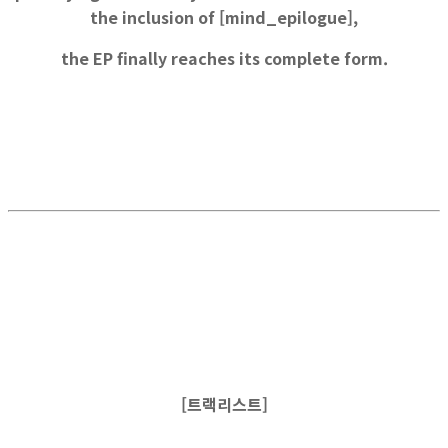
the inclusion of [mind_epilogue],
the EP finally reaches its complete form.
[트랙리스트]