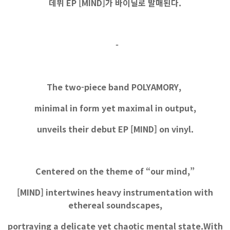
데뷔 EP [MIND]가 바이닐로 발매된다.
-
The two-piece band POLYAMORY,
minimal in form yet maximal in output,
unveils their debut EP [MIND] on vinyl.
Centered on the theme of “our mind,”
[MIND] intertwines heavy instrumentation with
ethereal soundscapes,
portraying a delicate yet chaotic mental state.With