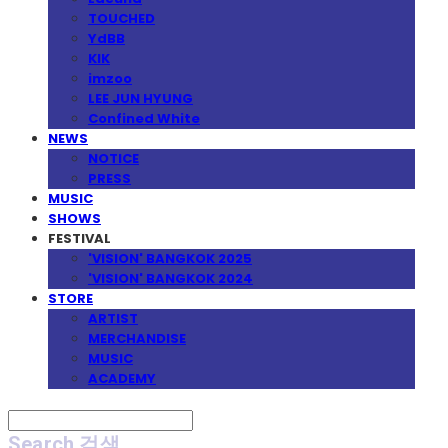
TOUCHED
YdBB
KIK
imzoo
LEE JUN HYUNG
Confined White
NEWS
NOTICE
PRESS
MUSIC
SHOWS
FESTIVAL
'VISION' BANGKOK 2025
'VISION' BANGKOK 2024
STORE
ARTIST
MERCHANDISE
MUSIC
ACADEMY
Search
검색