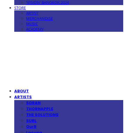
'VISION' BANGKOK 2024
STORE
ARTIST
MERCHANDISE
MUSIC
ACADEMY
MPMG MUSIC(엠피엠지뮤직)
ABOUT
ARTISTS
SORAN
THORNAPPLE
THE SOLUTIONS
SURL
OurR
Lacuna