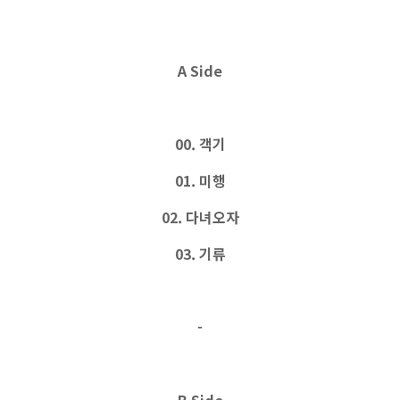
A Side
00. 객기
01. 미행
02. 다녀오자
03. 기류
-
B Side