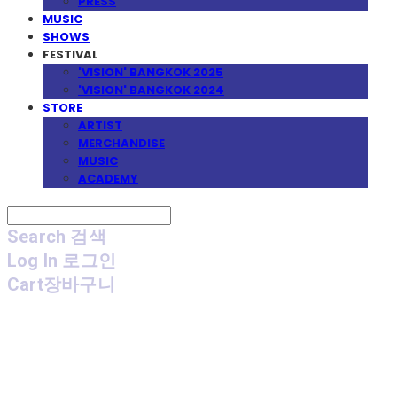
PRESS
MUSIC
SHOWS
FESTIVAL
'VISION' BANGKOK 2025
'VISION' BANGKOK 2024
STORE
ARTIST
MERCHANDISE
MUSIC
ACADEMY
Search
검색
Log In
로그인
Cart
장바구니