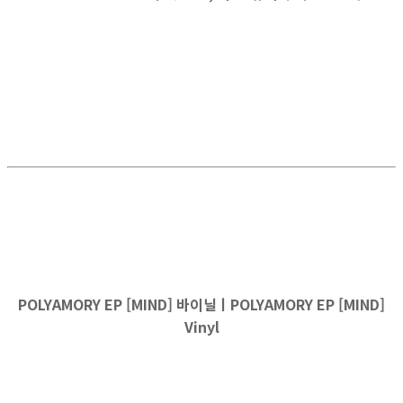
POLYAMORY EP [MIND] 바이닐ㅣPOLYAMORY EP [MIND]
Vinyl