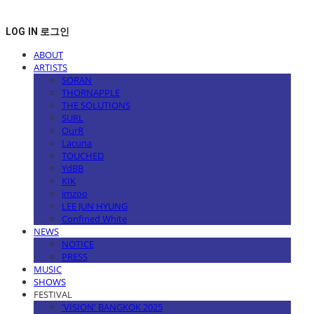
LOG IN
로그인
ABOUT
ARTISTS
SORAN
THORNAPPLE
THE SOLUTIONS
SURL
OurR
Lacuna
TOUCHED
YdBB
KIK
imzoo
LEE JUN HYUNG
Confined White
NEWS
NOTICE
PRESS
MUSIC
SHOWS
FESTIVAL
'VISION' BANGKOK 2025