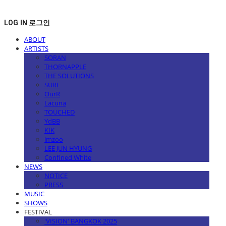
LOG IN
로그인
ABOUT
ARTISTS
SORAN
THORNAPPLE
THE SOLUTIONS
SURL
OurR
Lacuna
TOUCHED
YdBB
KIK
imzoo
LEE JUN HYUNG
Confined White
NEWS
NOTICE
PRESS
MUSIC
SHOWS
FESTIVAL
'VISION' BANGKOK 2025