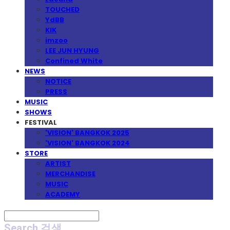
TOUCHED
YdBB
KIK
imzoo
LEE JUN HYUNG
Confined White
NEWS
NOTICE
PRESS
MUSIC
SHOWS
FESTIVAL
'VISION' BANGKOK 2025
'VISION' BANGKOK 2024
STORE
ARTIST
MERCHANDISE
MUSIC
ACADEMY
Search
검색