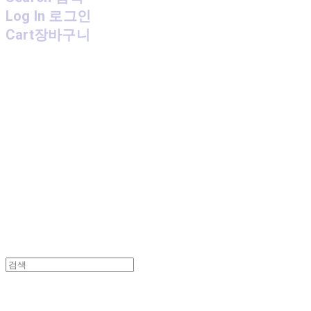
Log In
로그인
Cart
장바구니
MPMG MUSIC(엠피엠지뮤직)