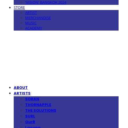
'VISION' BANGKOK 2024
STORE
ARTIST
MERCHANDISE
MUSIC
ACADEMY
MPMG MUSIC(엠피엠지뮤직)
ABOUT
ARTISTS
SORAN
THORNAPPLE
THE SOLUTIONS
SURL
OurR
Lacuna