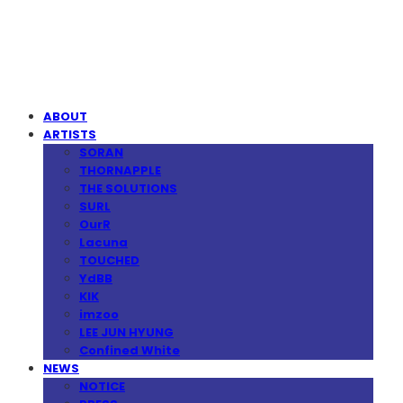
MPMG MUSIC(엠피엠지뮤직)
ABOUT
ARTISTS
SORAN
THORNAPPLE
THE SOLUTIONS
SURL
OurR
Lacuna
TOUCHED
YdBB
KIK
imzoo
LEE JUN HYUNG
Confined White
NEWS
NOTICE