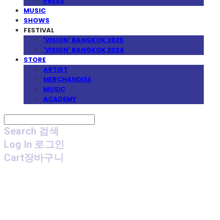
PRESS
MUSIC
SHOWS
FESTIVAL
'VISION' BANGKOK 2025
'VISION' BANGKOK 2024
STORE
ARTIST
MERCHANDISE
MUSIC
ACADEMY
Search
검색
Log In
로그인
Cart
장바구니