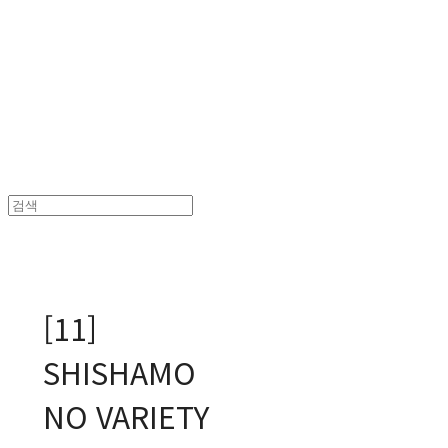
MPMG MUSIC(엠피엠지뮤직)
[11]
SHISHAMO
NO VARIETY