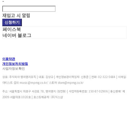
-
재입고 시 알림
신청하기
페이스북
네이버 블로그
이용약관
개인정보처리방침
사업자정보확인
상호: 주식회사 엠피엠지뮤직 | 대표: 김상규 | 개인정보관리책임자: 신동준 | 전화: 02-322-5684 | 이메일:
아티스트 섭외 music@mpmg.co.kr/ 스토어 store@mpmg.co.kr
주소: 서울특별시 마포구 서강로 78, 엠피엠지 (창전동) | 사업자등록번호:
150-87-02906
| 통신판매:
제
2009-서울마포-1020호
| 호스팅제공자: (주)식스샵