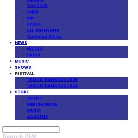
TOUCHED
YdBB
KIK
imzoo
LEE JUN HYUNG
Confined White
NEWS
NOTICE
PRESS
MUSIC
SHOWS
FESTIVAL
'VISION' BANGKOK 2025
'VISION' BANGKOK 2024
STORE
ARTIST
MERCHANDISE
MUSIC
ACADEMY
Search
검색