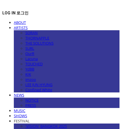
LOG IN
로그인
ABOUT
ARTISTS
SORAN
THORNAPPLE
THE SOLUTIONS
SURL
OurR
Lacuna
TOUCHED
YdBB
KIK
imzoo
LEE JUN HYUNG
Confined White
NEWS
NOTICE
PRESS
MUSIC
SHOWS
FESTIVAL
'VISION' BANGKOK 2025