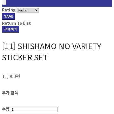
Rating
SAVE
Return To List
구매하기
[11] SHISHAMO NO VARIETY
STICKER SET
11,000원
추가 금액
수량