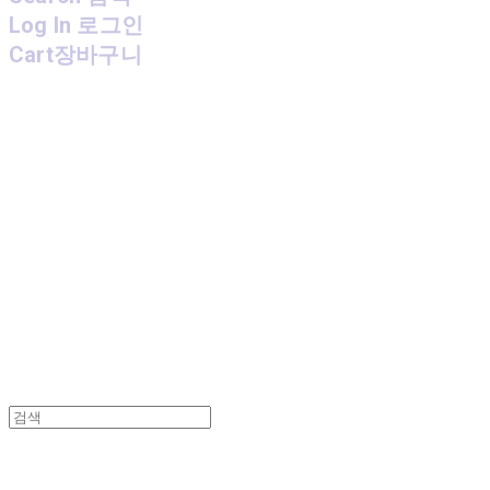
Log In
로그인
Cart
장바구니
MPMG MUSIC(엠피엠지뮤직)