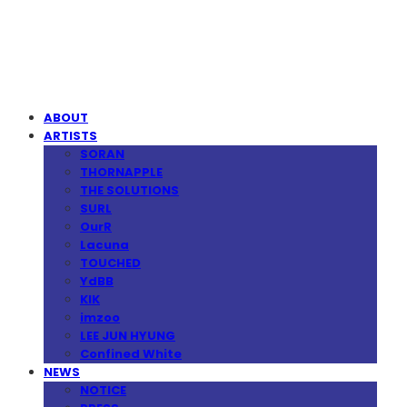
MPMG MUSIC(엠피엠지뮤직)
ABOUT
ARTISTS
SORAN
THORNAPPLE
THE SOLUTIONS
SURL
OurR
Lacuna
TOUCHED
YdBB
KIK
imzoo
LEE JUN HYUNG
Confined White
NEWS
NOTICE