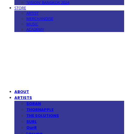
'VISION' BANGKOK 2024
STORE
ARTIST
MERCHANDISE
MUSIC
ACADEMY
MPMG MUSIC(엠피엠지뮤직)
ABOUT
ARTISTS
SORAN
THORNAPPLE
THE SOLUTIONS
SURL
OurR
Lacuna