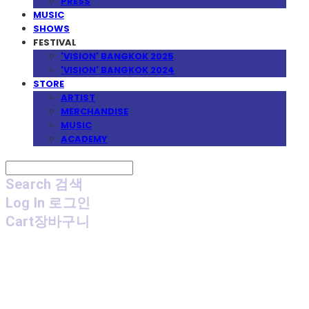
PRESS
MUSIC
SHOWS
FESTIVAL
'VISION' BANGKOK 2025
'VISION' BANGKOK 2024
STORE
ARTIST
MERCHANDISE
MUSIC
ACADEMY
Search
검색
Log In
로그인
Cart
장바구니