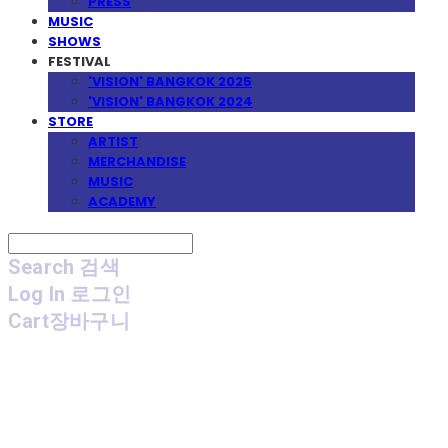
PRESS
MUSIC
SHOWS
FESTIVAL
'VISION' BANGKOK 2025
'VISION' BANGKOK 2024
STORE
ARTIST
MERCHANDISE
MUSIC
ACADEMY
Search
검색
Log In
로그인
Cart
장바구니