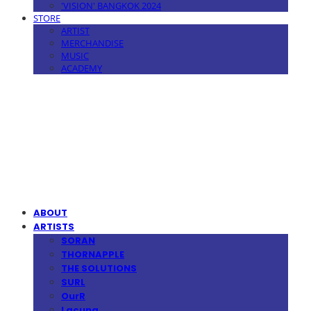
'VISION' BANGKOK 2024
STORE
ARTIST
MERCHANDISE
MUSIC
ACADEMY
MPMG MUSIC(엠피엠지뮤직)
ABOUT
ARTISTS
SORAN
THORNAPPLE
THE SOLUTIONS
SURL
OurR
Lacuna