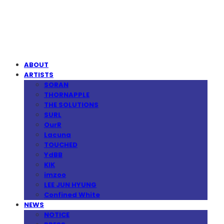
MPMG MUSIC(엠피엠지뮤직)
ABOUT
ARTISTS
SORAN
THORNAPPLE
THE SOLUTIONS
SURL
OurR
Lacuna
TOUCHED
YdBB
KIK
imzoo
LEE JUN HYUNG
Confined White
NEWS
NOTICE