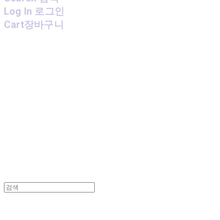
Log In
로그인
Cart
장바구니
MPMG MUSIC(엠피엠지뮤직)