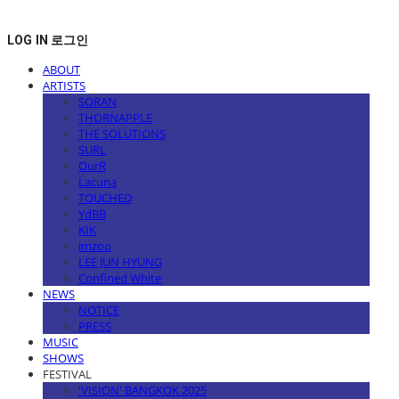
LOG IN
로그인
ABOUT
ARTISTS
SORAN
THORNAPPLE
THE SOLUTIONS
SURL
OurR
Lacuna
TOUCHED
YdBB
KIK
imzoo
LEE JUN HYUNG
Confined White
NEWS
NOTICE
PRESS
MUSIC
SHOWS
FESTIVAL
'VISION' BANGKOK 2025