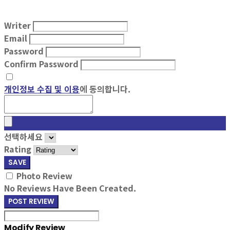
Writer
Email
Password
Confirm Password
개인정보 수집 및 이용
에 동의합니다.
선택하세요
Rating
SAVE
Photo Review
No Reviews Have Been Created.
POST REVIEW
Modify Review