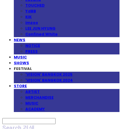
TOUCHED
YdBB
KIK
imzoo
LEE JUN HYUNG
Confined White
NEWS
NOTICE
PRESS
MUSIC
SHOWS
FESTIVAL
'VISION' BANGKOK 2025
'VISION' BANGKOK 2024
STORE
ARTIST
MERCHANDISE
MUSIC
ACADEMY
Search
검색