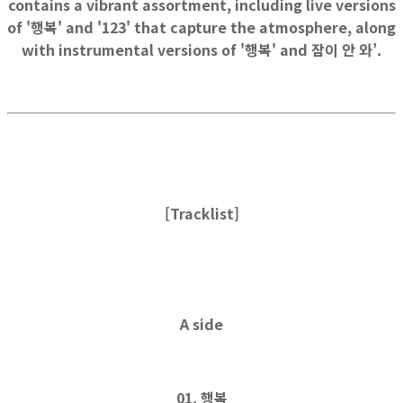
contains a vibrant assortment, including live versions
of '행복' and '123' that capture the atmosphere, along
with instrumental versions of '행복' and 잠이 안 와’.
[Tracklist]
A side
01. 행복