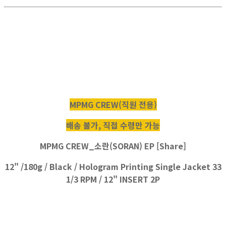
MPMG CREW(직원 전용)
배송 불가, 직접 수령만 가능
MPMG CREW_소란(SORAN) EP [Share]
12" /180g / Black / Hologram Printing Single Jacket 33
1/3 RPM / 12" INSERT 2P