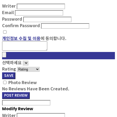
Writer
Email
Password
Confirm Password
개인정보 수집 및 이용
에 동의합니다.
선택하세요
Rating
SAVE
Photo Review
No Reviews Have Been Created.
POST REVIEW
Modify Review
Writer