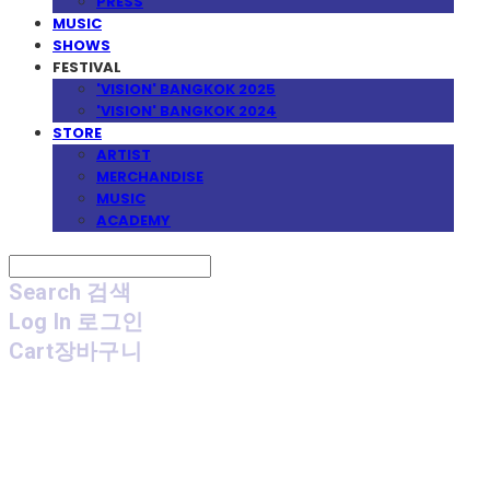
PRESS
MUSIC
SHOWS
FESTIVAL
'VISION' BANGKOK 2025
'VISION' BANGKOK 2024
STORE
ARTIST
MERCHANDISE
MUSIC
ACADEMY
Search
검색
Log In
로그인
Cart
장바구니