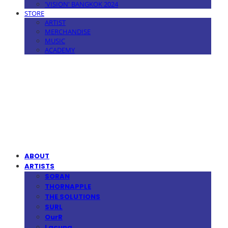
'VISION' BANGKOK 2024
STORE
ARTIST
MERCHANDISE
MUSIC
ACADEMY
MPMG MUSIC(엠피엠지뮤직)
ABOUT
ARTISTS
SORAN
THORNAPPLE
THE SOLUTIONS
SURL
OurR
Lacuna