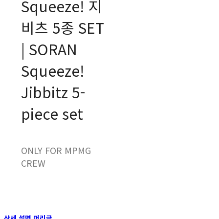
Squeeze! 지
비츠 5종 SET
| SORAN
Squeeze!
Jibbitz 5-
piece set
ONLY FOR MPMG
CREW
상세 설명 머리글