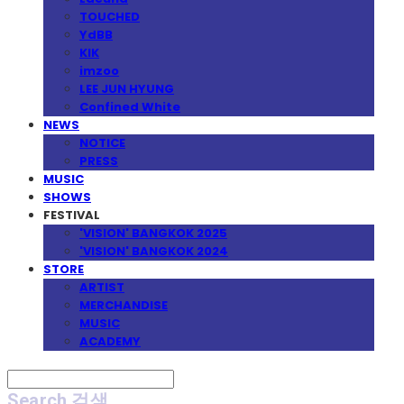
TOUCHED
YdBB
KIK
imzoo
LEE JUN HYUNG
Confined White
NEWS
NOTICE
PRESS
MUSIC
SHOWS
FESTIVAL
'VISION' BANGKOK 2025
'VISION' BANGKOK 2024
STORE
ARTIST
MERCHANDISE
MUSIC
ACADEMY
Search
검색