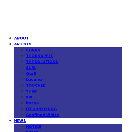
MPMG MUSIC(엠피엠지뮤직)
ABOUT
ARTISTS
SORAN
THORNAPPLE
THE SOLUTIONS
SURL
OurR
Lacuna
TOUCHED
YdBB
KIK
imzoo
LEE JUN HYUNG
Confined White
NEWS
NOTICE