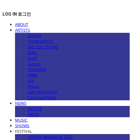
LOG IN
로그인
ABOUT
ARTISTS
SORAN
THORNAPPLE
THE SOLUTIONS
SURL
OurR
Lacuna
TOUCHED
YdBB
KIK
imzoo
LEE JUN HYUNG
Confined White
NEWS
NOTICE
PRESS
MUSIC
SHOWS
FESTIVAL
'VISION' BANGKOK 2025