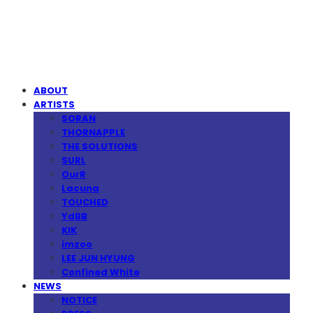
MPMG MUSIC(엠피엠지뮤직)
ABOUT
ARTISTS
SORAN
THORNAPPLE
THE SOLUTIONS
SURL
OurR
Lacuna
TOUCHED
YdBB
KIK
imzoo
LEE JUN HYUNG
Confined White
NEWS
NOTICE