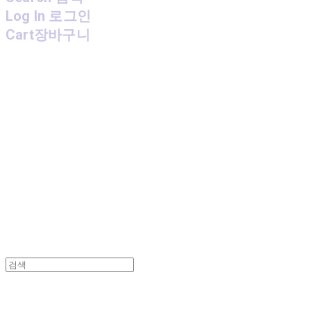
Log In
로그인
Cart
장바구니
MPMG MUSIC(엠피엠지뮤직)