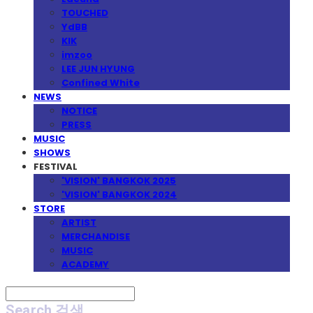
TOUCHED
YdBB
KIK
imzoo
LEE JUN HYUNG
Confined White
NEWS
NOTICE
PRESS
MUSIC
SHOWS
FESTIVAL
'VISION' BANGKOK 2025
'VISION' BANGKOK 2024
STORE
ARTIST
MERCHANDISE
MUSIC
ACADEMY
Search
검색