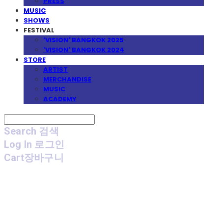
PRESS
MUSIC
SHOWS
FESTIVAL
'VISION' BANGKOK 2025
'VISION' BANGKOK 2024
STORE
ARTIST
MERCHANDISE
MUSIC
ACADEMY
Search
검색
Log In
로그인
Cart
장바구니