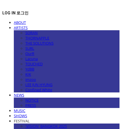
LOG IN
로그인
ABOUT
ARTISTS
SORAN
THORNAPPLE
THE SOLUTIONS
SURL
OurR
Lacuna
TOUCHED
YdBB
KIK
imzoo
LEE JUN HYUNG
Confined White
NEWS
NOTICE
PRESS
MUSIC
SHOWS
FESTIVAL
'VISION' BANGKOK 2025