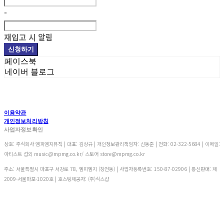
-
재입고 시 알림
신청하기
페이스북
네이버 블로그
이용약관
개인정보처리방침
사업자정보확인
상호: 주식회사 엠피엠지뮤직 | 대표: 김상규 | 개인정보관리책임자: 신동준 | 전화: 02-322-5684 | 이메일:
아티스트 섭외 music@mpmg.co.kr/ 스토어 store@mpmg.co.kr
주소: 서울특별시 마포구 서강로 78, 엠피엠지 (창전동) | 사업자등록번호:
150-87-02906
| 통신판매:
제
2009-서울마포-1020호
| 호스팅제공자: (주)식스샵