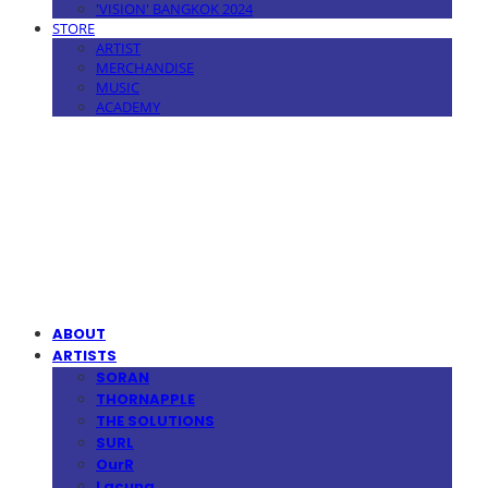
'VISION' BANGKOK 2024
STORE
ARTIST
MERCHANDISE
MUSIC
ACADEMY
MPMG MUSIC(엠피엠지뮤직)
ABOUT
ARTISTS
SORAN
THORNAPPLE
THE SOLUTIONS
SURL
OurR
Lacuna