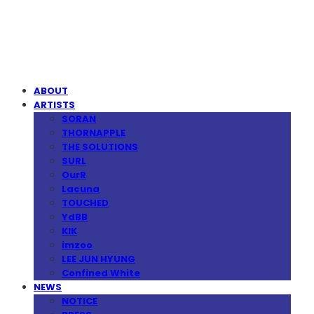
MPMG MUSIC(엠피엠지뮤직)
ABOUT
ARTISTS
SORAN
THORNAPPLE
THE SOLUTIONS
SURL
OurR
Lacuna
TOUCHED
YdBB
KIK
imzoo
LEE JUN HYUNG
Confined White
NEWS
NOTICE