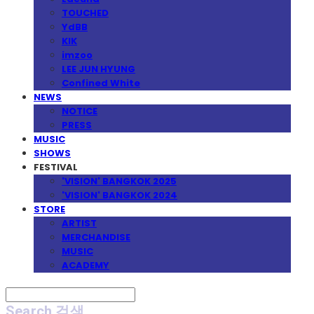
TOUCHED
YdBB
KIK
imzoo
LEE JUN HYUNG
Confined White
NEWS
NOTICE
PRESS
MUSIC
SHOWS
FESTIVAL
'VISION' BANGKOK 2025
'VISION' BANGKOK 2024
STORE
ARTIST
MERCHANDISE
MUSIC
ACADEMY
Search
검색