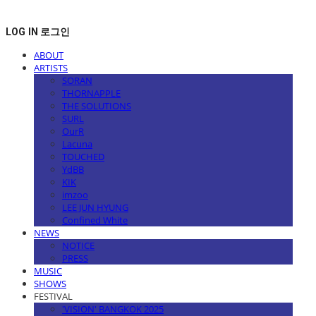
LOG IN
로그인
ABOUT
ARTISTS
SORAN
THORNAPPLE
THE SOLUTIONS
SURL
OurR
Lacuna
TOUCHED
YdBB
KIK
imzoo
LEE JUN HYUNG
Confined White
NEWS
NOTICE
PRESS
MUSIC
SHOWS
FESTIVAL
'VISION' BANGKOK 2025