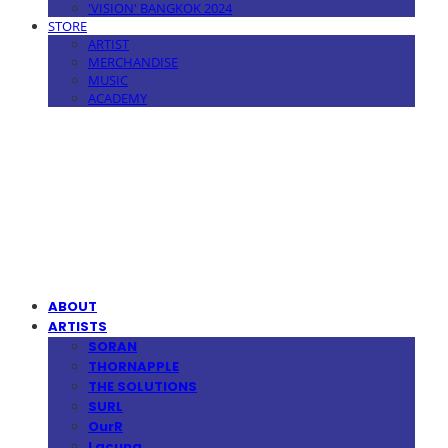
'VISION' BANGKOK 2024
STORE
ARTIST
MERCHANDISE
MUSIC
ACADEMY
MPMG MUSIC(엠피엠지뮤직)
ABOUT
ARTISTS
SORAN
THORNAPPLE
THE SOLUTIONS
SURL
OurR
Lacuna