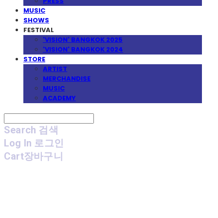
PRESS
MUSIC
SHOWS
FESTIVAL
'VISION' BANGKOK 2025
'VISION' BANGKOK 2024
STORE
ARTIST
MERCHANDISE
MUSIC
ACADEMY
Search
검색
Log In
로그인
Cart
장바구니