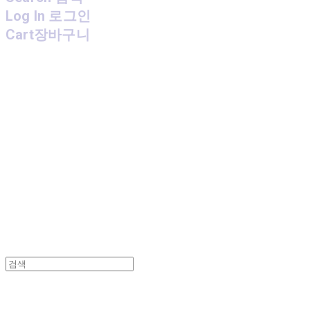
Log In
로그인
Cart
장바구니
MPMG MUSIC(엠피엠지뮤직)