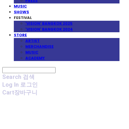
PRESS
MUSIC
SHOWS
FESTIVAL
'VISION' BANGKOK 2025
'VISION' BANGKOK 2024
STORE
ARTIST
MERCHANDISE
MUSIC
ACADEMY
Search
검색
Log In
로그인
Cart
장바구니