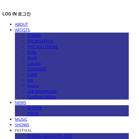
LOG IN
로그인
ABOUT
ARTISTS
SORAN
THORNAPPLE
THE SOLUTIONS
SURL
OurR
Lacuna
TOUCHED
YdBB
KIK
imzoo
LEE JUN HYUNG
Confined White
NEWS
NOTICE
PRESS
MUSIC
SHOWS
FESTIVAL
'VISION' BANGKOK 2025