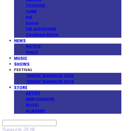
TOUCHED
YdBB
KIK
imzoo
LEE JUN HYUNG
Confined White
NEWS
NOTICE
PRESS
MUSIC
SHOWS
FESTIVAL
'VISION' BANGKOK 2025
'VISION' BANGKOK 2024
STORE
ARTIST
MERCHANDISE
MUSIC
ACADEMY
Search
검색