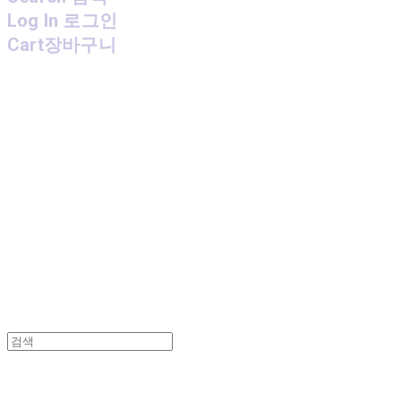
Log In
로그인
Cart
장바구니
MPMG MUSIC(엠피엠지뮤직)