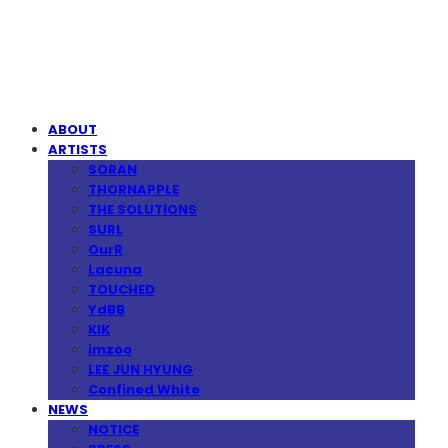
MPMG MUSIC(엠피엠지뮤직)
ABOUT
ARTISTS
SORAN
THORNAPPLE
THE SOLUTIONS
SURL
OurR
Lacuna
TOUCHED
YdBB
KIK
imzoo
LEE JUN HYUNG
Confined White
NEWS
NOTICE