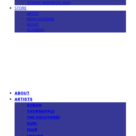
'VISION' BANGKOK 2024
STORE
ARTIST
MERCHANDISE
MUSIC
ACADEMY
MPMG MUSIC(엠피엠지뮤직)
ABOUT
ARTISTS
SORAN
THORNAPPLE
THE SOLUTIONS
SURL
OurR
Lacuna