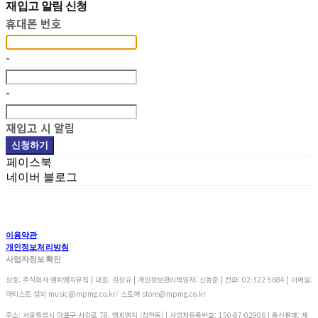
재입고 알림 신청
휴대폰 번호
-
-
재입고 시 알림
신청하기
페이스북
네이버 블로그
이용약관
개인정보처리방침
사업자정보확인
상호: 주식회사 엠피엠지뮤직 | 대표: 김상규 | 개인정보관리책임자: 신동준 | 전화: 02-322-5684 | 이메일:
아티스트 섭외 music@mpmg.co.kr/ 스토어 store@mpmg.co.kr
주소: 서울특별시 마포구 서강로 78, 엠피엠지 (창전동) | 사업자등록번호:
150-87-02906
| 통신판매:
제