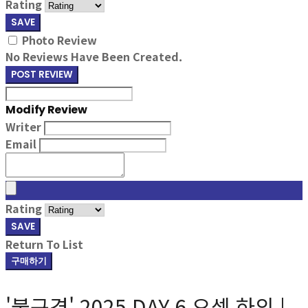
Rating
SAVE
Photo Review
No Reviews Have Been Created.
POST REVIEW
Modify Review
Writer
Email
Rating
SAVE
Return To List
구매하기
'불구경' 2025 DAY 6 요셉 하의 |