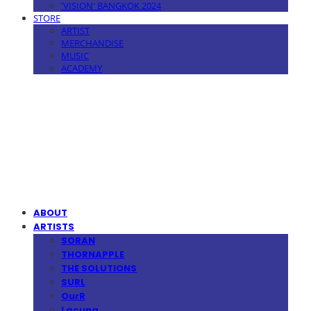
'VISION' BANGKOK 2024
STORE
ARTIST
MERCHANDISE
MUSIC
ACADEMY
MPMG MUSIC(엠피엠지뮤직)
ABOUT
ARTISTS
SORAN
THORNAPPLE
THE SOLUTIONS
SURL
OurR
Lacuna