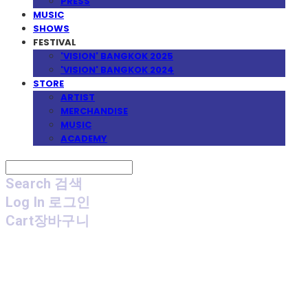
PRESS
MUSIC
SHOWS
FESTIVAL
'VISION' BANGKOK 2025
'VISION' BANGKOK 2024
STORE
ARTIST
MERCHANDISE
MUSIC
ACADEMY
Search
검색
Log In
로그인
Cart
장바구니