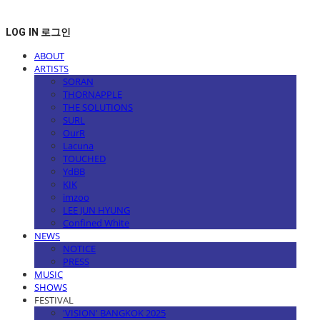
LOG IN
로그인
ABOUT
ARTISTS
SORAN
THORNAPPLE
THE SOLUTIONS
SURL
OurR
Lacuna
TOUCHED
YdBB
KIK
imzoo
LEE JUN HYUNG
Confined White
NEWS
NOTICE
PRESS
MUSIC
SHOWS
FESTIVAL
'VISION' BANGKOK 2025