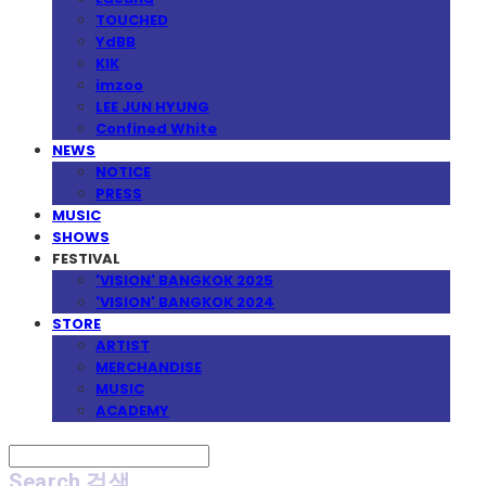
TOUCHED
YdBB
KIK
imzoo
LEE JUN HYUNG
Confined White
NEWS
NOTICE
PRESS
MUSIC
SHOWS
FESTIVAL
'VISION' BANGKOK 2025
'VISION' BANGKOK 2024
STORE
ARTIST
MERCHANDISE
MUSIC
ACADEMY
Search
검색