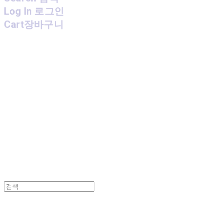
Log In
로그인
Cart
장바구니
MPMG MUSIC(엠피엠지뮤직)