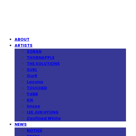
MPMG MUSIC(엠피엠지뮤직)
ABOUT
ARTISTS
SORAN
THORNAPPLE
THE SOLUTIONS
SURL
OurR
Lacuna
TOUCHED
YdBB
KIK
imzoo
LEE JUN HYUNG
Confined White
NEWS
NOTICE