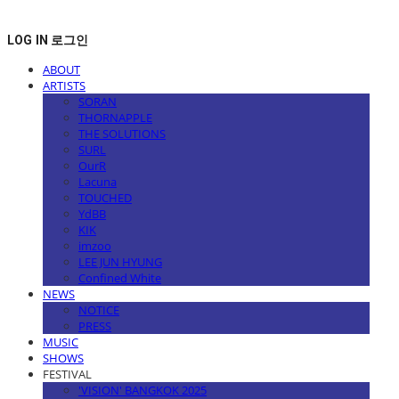
LOG IN
로그인
ABOUT
ARTISTS
SORAN
THORNAPPLE
THE SOLUTIONS
SURL
OurR
Lacuna
TOUCHED
YdBB
KIK
imzoo
LEE JUN HYUNG
Confined White
NEWS
NOTICE
PRESS
MUSIC
SHOWS
FESTIVAL
'VISION' BANGKOK 2025