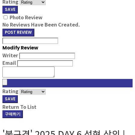
Rating
SAVE
Photo Review
No Reviews Have Been Created.
POST REVIEW
Modify Review
Writer
Email
Rating
SAVE
Return To List
구매하기
'불구경' 2025 DAY 6 성현 상의 |