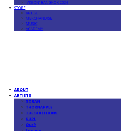
'VISION' BANGKOK 2024
STORE
ARTIST
MERCHANDISE
MUSIC
ACADEMY
MPMG MUSIC(엠피엠지뮤직)
ABOUT
ARTISTS
SORAN
THORNAPPLE
THE SOLUTIONS
SURL
OurR
Lacuna