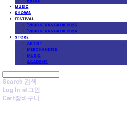
PRESS
MUSIC
SHOWS
FESTIVAL
'VISION' BANGKOK 2025
'VISION' BANGKOK 2024
STORE
ARTIST
MERCHANDISE
MUSIC
ACADEMY
Search
검색
Log In
로그인
Cart
장바구니