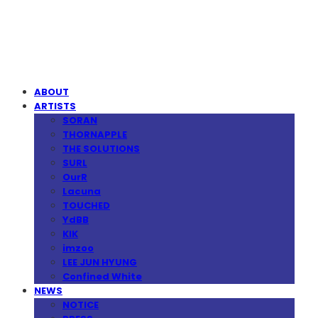
MPMG MUSIC(엠피엠지뮤직)
ABOUT
ARTISTS
SORAN
THORNAPPLE
THE SOLUTIONS
SURL
OurR
Lacuna
TOUCHED
YdBB
KIK
imzoo
LEE JUN HYUNG
Confined White
NEWS
NOTICE