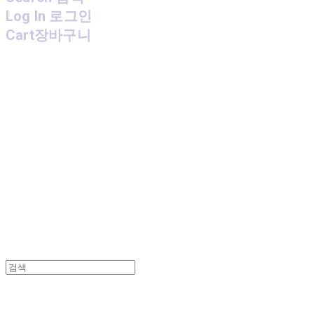
Log In
로그인
Cart
장바구니
MPMG MUSIC(엠피엠지뮤직)