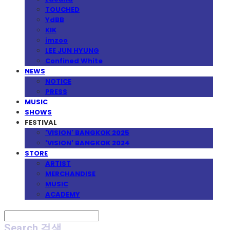
TOUCHED
YdBB
KIK
imzoo
LEE JUN HYUNG
Confined White
NEWS
NOTICE
PRESS
MUSIC
SHOWS
FESTIVAL
'VISION' BANGKOK 2025
'VISION' BANGKOK 2024
STORE
ARTIST
MERCHANDISE
MUSIC
ACADEMY
Search
검색