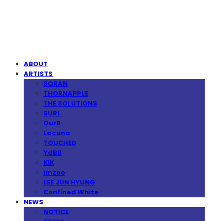
MPMG MUSIC(엠피엠지뮤직)
ABOUT
ARTISTS
SORAN
THORNAPPLE
THE SOLUTIONS
SURL
OurR
Lacuna
TOUCHED
YdBB
KIK
imzoo
LEE JUN HYUNG
Confined White
NEWS
NOTICE