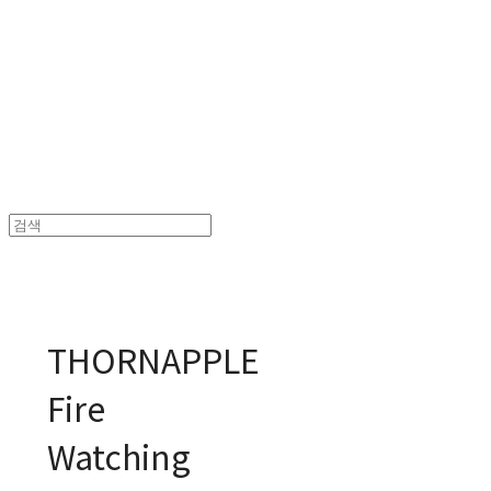
MPMG MUSIC(엠피엠지뮤직)
THORNAPPLE
Fire
Watching