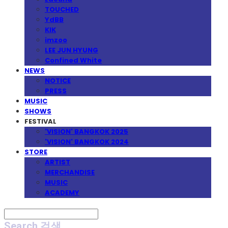
TOUCHED
YdBB
KIK
imzoo
LEE JUN HYUNG
Confined White
NEWS
NOTICE
PRESS
MUSIC
SHOWS
FESTIVAL
'VISION' BANGKOK 2025
'VISION' BANGKOK 2024
STORE
ARTIST
MERCHANDISE
MUSIC
ACADEMY
Search
검색