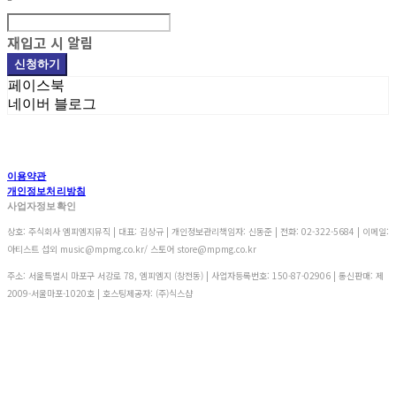
재입고 시 알림
신청하기
페이스북
네이버 블로그
이용약관
개인정보처리방침
사업자정보확인
상호: 주식회사 엠피엠지뮤직 | 대표: 김상규 | 개인정보관리책임자: 신동준 | 전화: 02-322-5684 | 이메일:
아티스트 섭외 music@mpmg.co.kr/ 스토어 store@mpmg.co.kr
주소: 서울특별시 마포구 서강로 78, 엠피엠지 (창전동) | 사업자등록번호:
150-87-02906
| 통신판매:
제
2009-서울마포-1020호
| 호스팅제공자: (주)식스샵