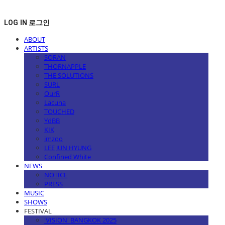
LOG IN
로그인
ABOUT
ARTISTS
SORAN
THORNAPPLE
THE SOLUTIONS
SURL
OurR
Lacuna
TOUCHED
YdBB
KIK
imzoo
LEE JUN HYUNG
Confined White
NEWS
NOTICE
PRESS
MUSIC
SHOWS
FESTIVAL
'VISION' BANGKOK 2025