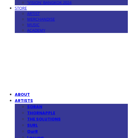
'VISION' BANGKOK 2024
STORE
ARTIST
MERCHANDISE
MUSIC
ACADEMY
MPMG MUSIC(엠피엠지뮤직)
ABOUT
ARTISTS
SORAN
THORNAPPLE
THE SOLUTIONS
SURL
OurR
Lacuna