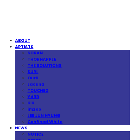
MPMG MUSIC(엠피엠지뮤직)
ABOUT
ARTISTS
SORAN
THORNAPPLE
THE SOLUTIONS
SURL
OurR
Lacuna
TOUCHED
YdBB
KIK
imzoo
LEE JUN HYUNG
Confined White
NEWS
NOTICE