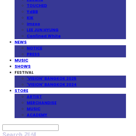
TOUCHED
YdBB
KIK
imzoo
LEE JUN HYUNG
Confined White
NEWS
NOTICE
PRESS
MUSIC
SHOWS
FESTIVAL
'VISION' BANGKOK 2025
'VISION' BANGKOK 2024
STORE
ARTIST
MERCHANDISE
MUSIC
ACADEMY
Search
검색