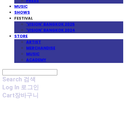
PRESS
MUSIC
SHOWS
FESTIVAL
'VISION' BANGKOK 2025
'VISION' BANGKOK 2024
STORE
ARTIST
MERCHANDISE
MUSIC
ACADEMY
Search
검색
Log In
로그인
Cart
장바구니