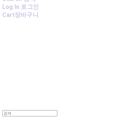
Log In
로그인
Cart
장바구니
MPMG MUSIC(엠피엠지뮤직)