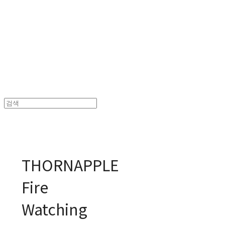
MPMG MUSIC(엠피엠지뮤직)
THORNAPPLE
Fire
Watching