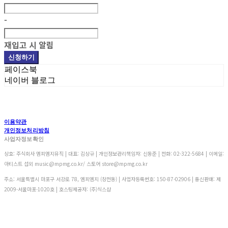
-
재입고 시 알림
신청하기
페이스북
네이버 블로그
이용약관
개인정보처리방침
사업자정보확인
상호: 주식회사 엠피엠지뮤직 | 대표: 김상규 | 개인정보관리책임자: 신동준 | 전화: 02-322-5684 | 이메일:
아티스트 섭외 music@mpmg.co.kr/ 스토어 store@mpmg.co.kr
주소: 서울특별시 마포구 서강로 78, 엠피엠지 (창전동) | 사업자등록번호:
150-87-02906
| 통신판매:
제
2009-서울마포-1020호
| 호스팅제공자: (주)식스샵