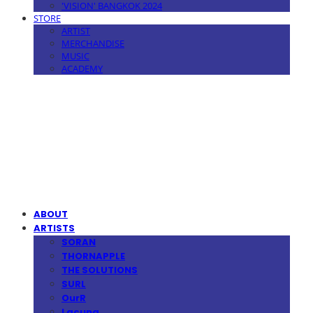
'VISION' BANGKOK 2024
STORE
ARTIST
MERCHANDISE
MUSIC
ACADEMY
MPMG MUSIC(엠피엠지뮤직)
ABOUT
ARTISTS
SORAN
THORNAPPLE
THE SOLUTIONS
SURL
OurR
Lacuna