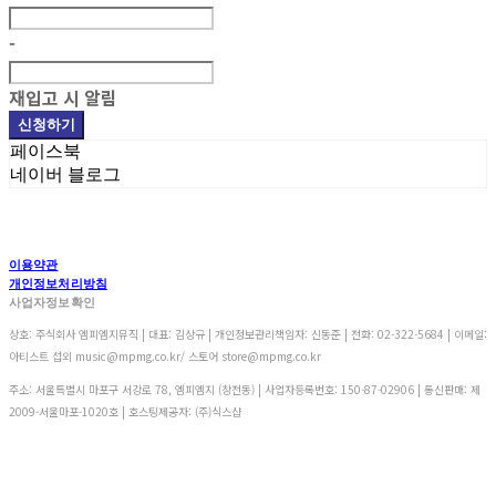
-
재입고 시 알림
신청하기
페이스북
네이버 블로그
이용약관
개인정보처리방침
사업자정보확인
상호: 주식회사 엠피엠지뮤직 | 대표: 김상규 | 개인정보관리책임자: 신동준 | 전화: 02-322-5684 | 이메일:
아티스트 섭외 music@mpmg.co.kr/ 스토어 store@mpmg.co.kr
주소: 서울특별시 마포구 서강로 78, 엠피엠지 (창전동) | 사업자등록번호:
150-87-02906
| 통신판매:
제
2009-서울마포-1020호
| 호스팅제공자: (주)식스샵