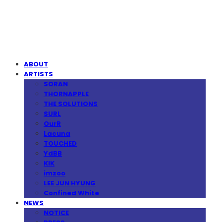
MPMG MUSIC(엠피엠지뮤직)
ABOUT
ARTISTS
SORAN
THORNAPPLE
THE SOLUTIONS
SURL
OurR
Lacuna
TOUCHED
YdBB
KIK
imzoo
LEE JUN HYUNG
Confined White
NEWS
NOTICE