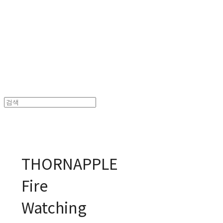
MPMG MUSIC(엠피엠지뮤직)
THORNAPPLE
Fire
Watching