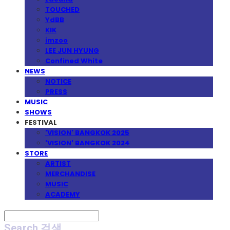
TOUCHED
YdBB
KIK
imzoo
LEE JUN HYUNG
Confined White
NEWS
NOTICE
PRESS
MUSIC
SHOWS
FESTIVAL
'VISION' BANGKOK 2025
'VISION' BANGKOK 2024
STORE
ARTIST
MERCHANDISE
MUSIC
ACADEMY
Search
검색