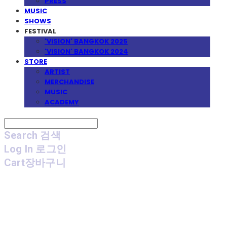
PRESS
MUSIC
SHOWS
FESTIVAL
'VISION' BANGKOK 2025
'VISION' BANGKOK 2024
STORE
ARTIST
MERCHANDISE
MUSIC
ACADEMY
Search
검색
Log In
로그인
Cart
장바구니