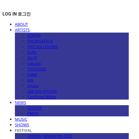
LOG IN
로그인
ABOUT
ARTISTS
SORAN
THORNAPPLE
THE SOLUTIONS
SURL
OurR
Lacuna
TOUCHED
YdBB
KIK
imzoo
LEE JUN HYUNG
Confined White
NEWS
NOTICE
PRESS
MUSIC
SHOWS
FESTIVAL
'VISION' BANGKOK 2025