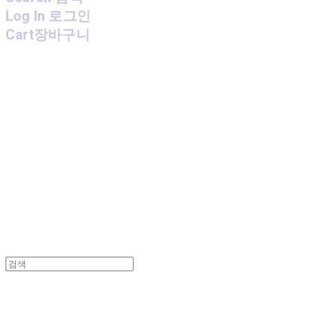
Log In
로그인
Cart
장바구니
MPMG MUSIC(엠피엠지뮤직)