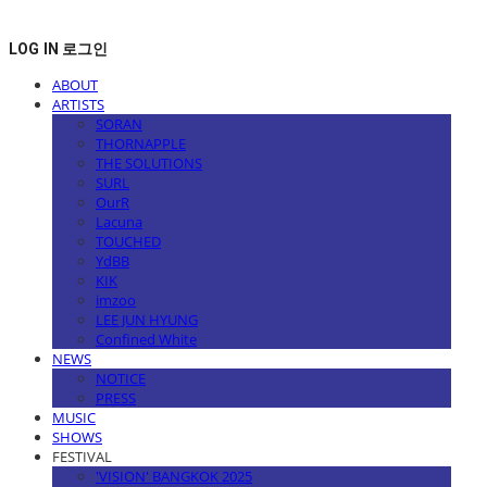
LOG IN
로그인
ABOUT
ARTISTS
SORAN
THORNAPPLE
THE SOLUTIONS
SURL
OurR
Lacuna
TOUCHED
YdBB
KIK
imzoo
LEE JUN HYUNG
Confined White
NEWS
NOTICE
PRESS
MUSIC
SHOWS
FESTIVAL
'VISION' BANGKOK 2025