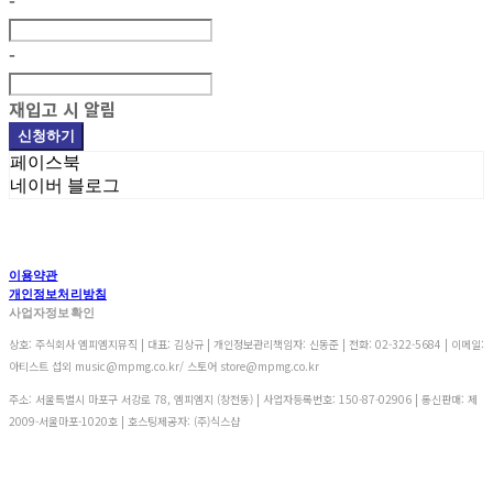
-
-
재입고 시 알림
신청하기
페이스북
네이버 블로그
이용약관
개인정보처리방침
사업자정보확인
상호: 주식회사 엠피엠지뮤직 | 대표: 김상규 | 개인정보관리책임자: 신동준 | 전화: 02-322-5684 | 이메일:
아티스트 섭외 music@mpmg.co.kr/ 스토어 store@mpmg.co.kr
주소: 서울특별시 마포구 서강로 78, 엠피엠지 (창전동) | 사업자등록번호:
150-87-02906
| 통신판매:
제
2009-서울마포-1020호
| 호스팅제공자: (주)식스샵