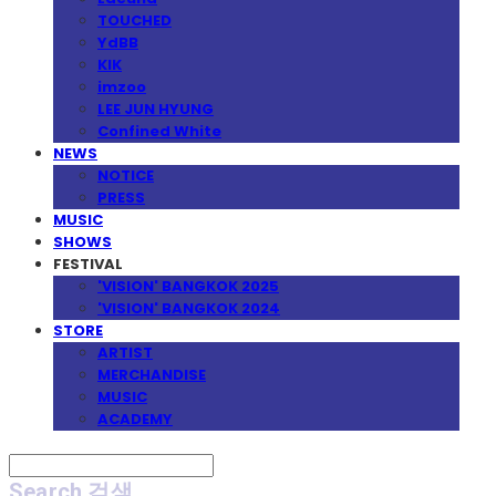
TOUCHED
YdBB
KIK
imzoo
LEE JUN HYUNG
Confined White
NEWS
NOTICE
PRESS
MUSIC
SHOWS
FESTIVAL
'VISION' BANGKOK 2025
'VISION' BANGKOK 2024
STORE
ARTIST
MERCHANDISE
MUSIC
ACADEMY
Search
검색