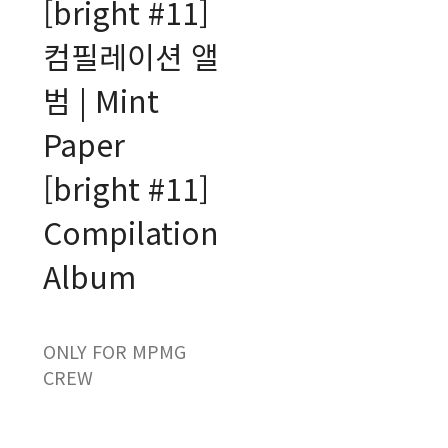
[bright #11]
컴필레이션 앨
범 | Mint
Paper
[bright #11]
Compilation
Album
ONLY FOR MPMG
CREW