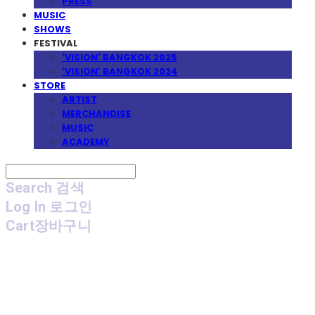
PRESS
MUSIC
SHOWS
FESTIVAL
'VISION' BANGKOK 2025
'VISION' BANGKOK 2024
STORE
ARTIST
MERCHANDISE
MUSIC
ACADEMY
Search
검색
Log In
로그인
Cart
장바구니