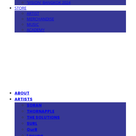
'VISION' BANGKOK 2024
STORE
ARTIST
MERCHANDISE
MUSIC
ACADEMY
MPMG MUSIC(엠피엠지뮤직)
ABOUT
ARTISTS
SORAN
THORNAPPLE
THE SOLUTIONS
SURL
OurR
Lacuna