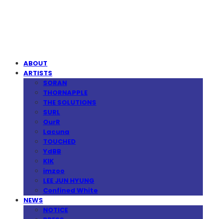
MPMG MUSIC(엠피엠지뮤직)
ABOUT
ARTISTS
SORAN
THORNAPPLE
THE SOLUTIONS
SURL
OurR
Lacuna
TOUCHED
YdBB
KIK
imzoo
LEE JUN HYUNG
Confined White
NEWS
NOTICE