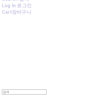
Log In
로그인
Cart
장바구니
MPMG MUSIC(엠피엠지뮤직)