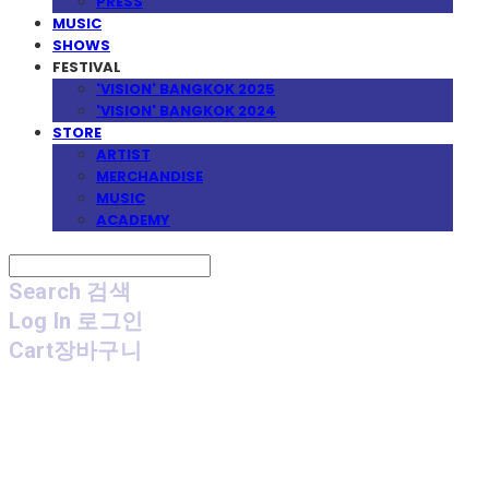
PRESS
MUSIC
SHOWS
FESTIVAL
'VISION' BANGKOK 2025
'VISION' BANGKOK 2024
STORE
ARTIST
MERCHANDISE
MUSIC
ACADEMY
Search
검색
Log In
로그인
Cart
장바구니