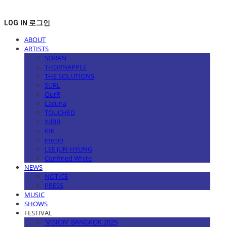
LOG IN
로그인
ABOUT
ARTISTS
SORAN
THORNAPPLE
THE SOLUTIONS
SURL
OurR
Lacuna
TOUCHED
YdBB
KIK
imzoo
LEE JUN HYUNG
Confined White
NEWS
NOTICE
PRESS
MUSIC
SHOWS
FESTIVAL
'VISION' BANGKOK 2025