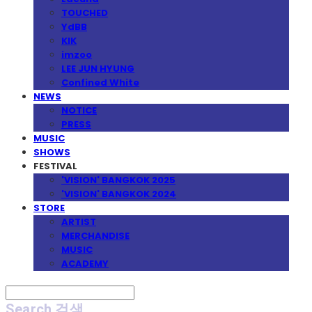
TOUCHED
YdBB
KIK
imzoo
LEE JUN HYUNG
Confined White
NEWS
NOTICE
PRESS
MUSIC
SHOWS
FESTIVAL
'VISION' BANGKOK 2025
'VISION' BANGKOK 2024
STORE
ARTIST
MERCHANDISE
MUSIC
ACADEMY
Search
검색