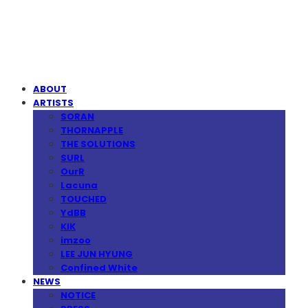
MPMG MUSIC(엠피엠지뮤직)
ABOUT
ARTISTS
SORAN
THORNAPPLE
THE SOLUTIONS
SURL
OurR
Lacuna
TOUCHED
YdBB
KIK
imzoo
LEE JUN HYUNG
Confined White
NEWS
NOTICE