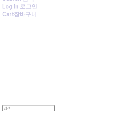
Log In
로그인
Cart
장바구니
MPMG MUSIC(엠피엠지뮤직)