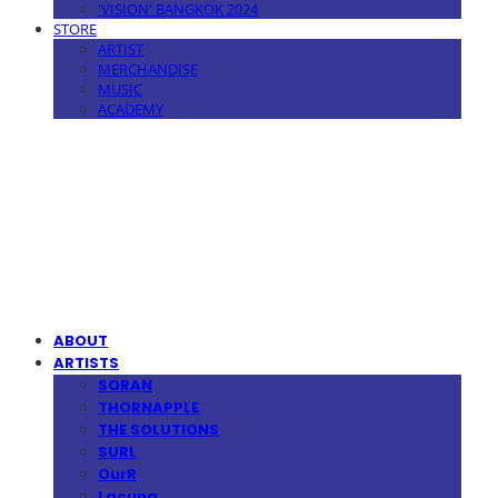
'VISION' BANGKOK 2024
STORE
ARTIST
MERCHANDISE
MUSIC
ACADEMY
MPMG MUSIC(엠피엠지뮤직)
ABOUT
ARTISTS
SORAN
THORNAPPLE
THE SOLUTIONS
SURL
OurR
Lacuna